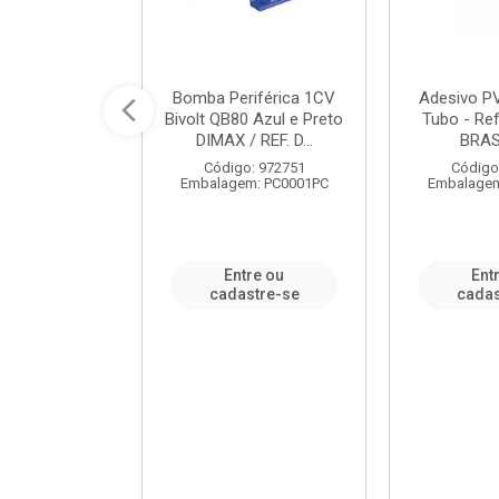
ável em PVC
Bomba Periférica 1CV
Adesivo P
ORTLEV / REF.
Bivolt QB80 Azul e Preto
Tubo - Ref
10129
DIMAX / REF. D...
BRA
: 995336
Código: 972751
Código
m: PC0001PC
Embalagem: PC0001PC
Embalagem
re ou
Entre ou
Ent
stre-se
cadastre-se
cadas