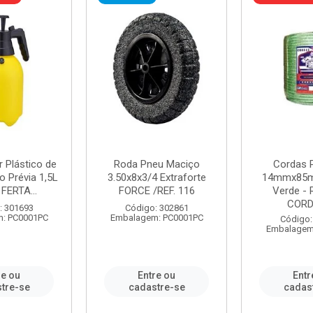
r Plástico de
Roda Pneu Maciço
Cordas P
 Prévia 1,5L
3.50x8x3/4 Extraforte
14mmx85m
FERTA...
FORCE /REF. 116
Verde - 
CORDA
: 301693
Código: 302861
: PC0001PC
Embalagem: PC0001PC
Código:
Embalagem
re ou
Entre ou
Entr
tre-se
cadastre-se
cadas