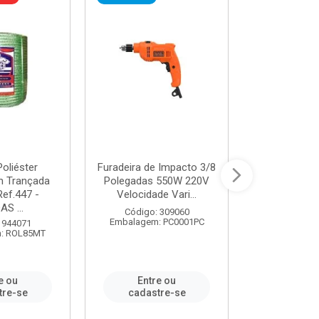
oliéster
Furadeira de Impacto 3/8
Tomada em B
 Trançada
Polegadas 550W 220V
2P+T 20A Ne
Ref.447 -
Velocidade Vari...
/ REF. 
S ...
Código: 309060
Código:
Embalagem: PC0001PC
Embalagem:
 944071
: ROL85MT
e ou
Entre ou
Entr
tre-se
cadastre-se
cadast