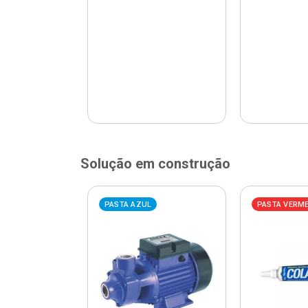
Solução em construção
ELHA
PASTA AZUL
PASTA VERM