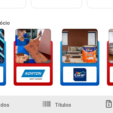
ócio
idos
Títulos