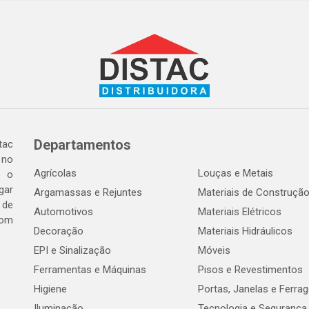
Departamentos
tac
 no
Agrícolas
Louças e Metais
o o
gar
Argamassas e Rejuntes
Materiais de Construçã
 de
Automotivos
Materiais Elétricos
com
Decoração
Materiais Hidráulicos
EPI e Sinalização
Móveis
Ferramentas e Máquinas
Pisos e Revestimentos
Higiene
Portas, Janelas e Ferra
Iluminação
Tecnologia e Segurança