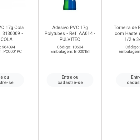
VC 17g Cola
Adesivo PVC 17g
Torneira de
. 3130009 -
Polytubes - Ref. AA014 -
com Haste 
SCOLA
PULVITEC
1/2 e 3/
: 964094
Código: 18604
Código:
: PC0001PC
Embalagem: BI0001BI
Embalagem
re ou
Entre ou
Entr
tre-se
cadastre-se
cadas