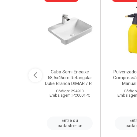
 Rede Aço
Cuba Semi Encaixe
Pulverizado
0 Zincado 12
58,5x46cm Retangular
Compressão
f.91610 - ...
Duke Branca DIMAR / R...
Manual 
o: 18790
Código: 294913
Código
m: SC0012PA
Embalagem: PC0001PC
Embalagem
re ou
Entre ou
Ent
stre-se
cadastre-se
cadas