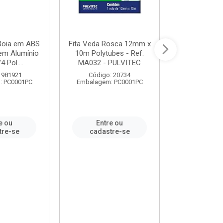
 Boia em ABS
Fita Veda Rosca 12mm x
Tê Soldável
em Alumínio
10m Polytubes - Ref.
Ref.222002
4 Pol....
MA032 - PULVITEC
 981921
Código: 20734
Código:
: PC0001PC
Embalagem: PC0001PC
Embalagem:
e ou
Entre ou
Entr
tre-se
cadastre-se
cadast