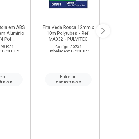
 Boia em ABS
Fita Veda Rosca 12mm x
Tê Soldável
em Alumínio
10m Polytubes - Ref.
Ref.222002
4 Pol....
MA032 - PULVITEC
 981921
Código: 20734
Código:
: PC0001PC
Embalagem: PC0001PC
Embalagem:
e ou
Entre ou
Entr
tre-se
cadastre-se
cadast