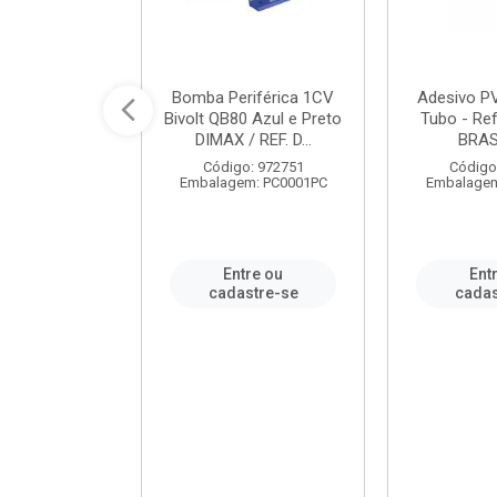
ável em PVC
Bomba Periférica 1CV
Adesivo P
ORTLEV / REF.
Bivolt QB80 Azul e Preto
Tubo - Ref
10129
DIMAX / REF. D...
BRA
: 995336
Código: 972751
Código
m: PC0001PC
Embalagem: PC0001PC
Embalagem
re ou
Entre ou
Ent
stre-se
cadastre-se
cadas