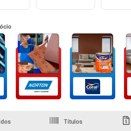
ócio
idos
Títulos