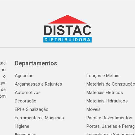
Departamentos
tac
 no
Agrícolas
Louças e Metais
o o
gar
Argamassas e Rejuntes
Materiais de Construçã
 de
Automotivos
Materiais Elétricos
com
Decoração
Materiais Hidráulicos
EPI e Sinalização
Móveis
Ferramentas e Máquinas
Pisos e Revestimentos
Higiene
Portas, Janelas e Ferra
Iluminação
Tecnologia e Segurança