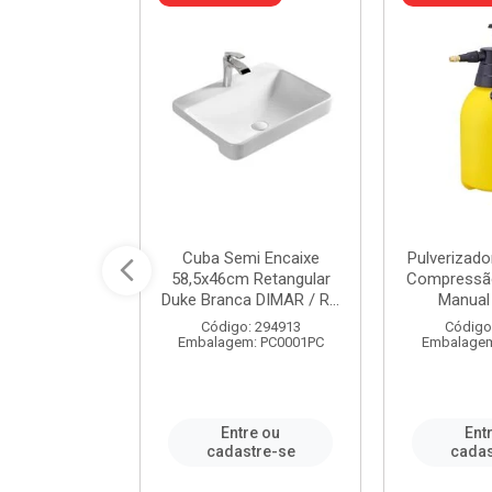
 Rede Aço
Cuba Semi Encaixe
Pulverizado
0 Zincado 12
58,5x46cm Retangular
Compressão
f.91610 - ...
Duke Branca DIMAR / R...
Manual 
o: 18790
Código: 294913
Código
m: SC0012PA
Embalagem: PC0001PC
Embalagem
re ou
Entre ou
Ent
stre-se
cadastre-se
cadas