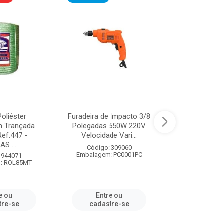
oliéster
Furadeira de Impacto 3/8
Tomada em B
 Trançada
Polegadas 550W 220V
2P+T 20A Ne
Ref.447 -
Velocidade Vari...
/ REF. 
S ...
Código: 309060
Código:
Embalagem: PC0001PC
Embalagem:
 944071
: ROL85MT
e ou
Entre ou
Entr
tre-se
cadastre-se
cadast