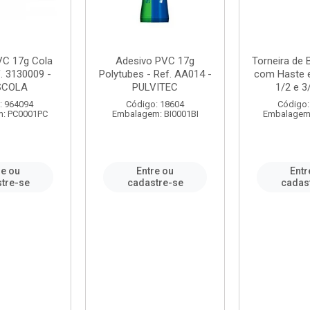
VC 17g Cola
Adesivo PVC 17g
Torneira de
. 3130009 -
Polytubes - Ref. AA014 -
com Haste 
SCOLA
PULVITEC
1/2 e 3/
: 964094
Código: 18604
Código:
: PC0001PC
Embalagem: BI0001BI
Embalagem
re ou
Entre ou
Entr
tre-se
cadastre-se
cadas