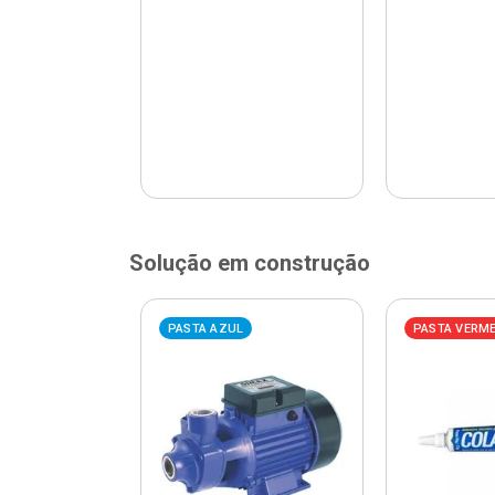
Solução em construção
ELHA
PASTA AZUL
PASTA VERM