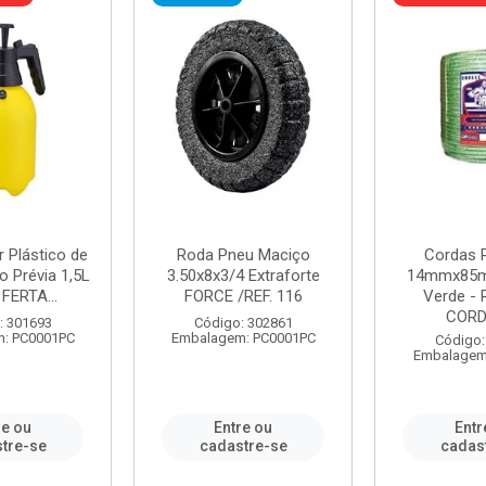
r Plástico de
Roda Pneu Maciço
Cordas P
 Prévia 1,5L
3.50x8x3/4 Extraforte
14mmx85m
FERTA...
FORCE /REF. 116
Verde - 
CORDA
: 301693
Código: 302861
: PC0001PC
Embalagem: PC0001PC
Código:
Embalagem
re ou
Entre ou
Entr
tre-se
cadastre-se
cadas