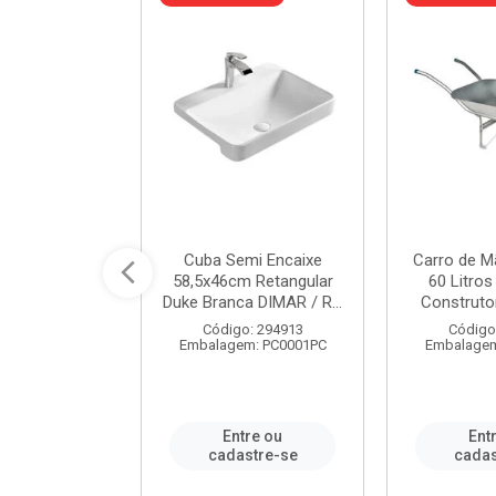
 Nivela Piso
Cuba Semi Encaixe
Carro de M
0 Peças Eco
58,5x46cm Retangular
60 Litro
TAG / REF...
Duke Branca DIMAR / R...
Construtor
: 982306
Código: 294913
Código
m: PT0050PC
Embalagem: PC0001PC
Embalagem
re ou
Entre ou
Ent
stre-se
cadastre-se
cadas