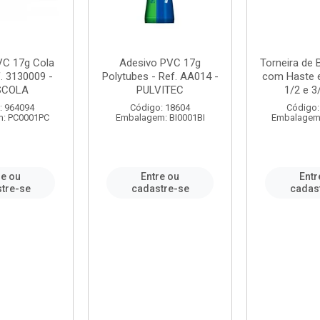
VC 17g Cola
Adesivo PVC 17g
Torneira de
. 3130009 -
Polytubes - Ref. AA014 -
com Haste 
SCOLA
PULVITEC
1/2 e 3/
: 964094
Código: 18604
Código:
: PC0001PC
Embalagem: BI0001BI
Embalagem
re ou
Entre ou
Entr
tre-se
cadastre-se
cadas