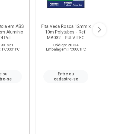
 Boia em ABS
Fita Veda Rosca 12mm x
Tê Soldável
em Alumínio
10m Polytubes - Ref.
Ref.222002
4 Pol....
MA032 - PULVITEC
 981921
Código: 20734
Código:
: PC0001PC
Embalagem: PC0001PC
Embalagem:
e ou
Entre ou
Entr
tre-se
cadastre-se
cadast