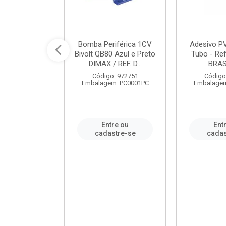
ável em PVC
Bomba Periférica 1CV
Adesivo P
ORTLEV / REF.
Bivolt QB80 Azul e Preto
Tubo - Ref
10129
DIMAX / REF. D...
BRA
: 995336
Código: 972751
Código
m: PC0001PC
Embalagem: PC0001PC
Embalagem
re ou
Entre ou
Ent
stre-se
cadastre-se
cadas