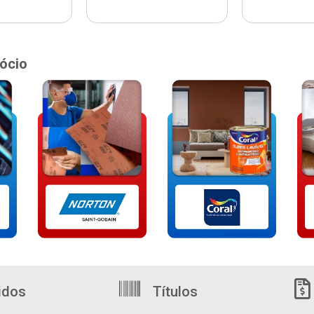
ócio
idos
Títulos