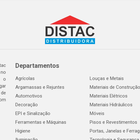
Departamentos
tac
 no
Agrícolas
Louças e Metais
o o
gar
Argamassas e Rejuntes
Materiais de Construçã
 de
Automotivos
Materiais Elétricos
com
Decoração
Materiais Hidráulicos
EPI e Sinalização
Móveis
Ferramentas e Máquinas
Pisos e Revestimentos
Higiene
Portas, Janelas e Ferra
Iluminação
Tecnologia e Segurança