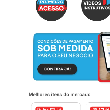
Melhores itens do mercado
ELHA
PASTA VERMELHA
PASTA VERM