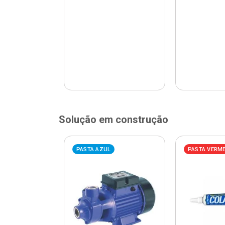
Solução em construção
ELHA
PASTA AZUL
PASTA VERM