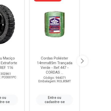
u Maciço
Cordas Poliéster
Furadeira de
 Extraforte
14mmx85m Trançada
Polegadas 
REF. 116
Verde - Ref.447 -
Velocidad
CORDAS ...
 302861
Código:
: PC0001PC
Embalagem:
Código: 944071
Embalagem: ROL85MT
e ou
Entre ou
Entr
tre-se
cadastre-se
cadast