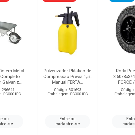
ão em Metal
Pulverizador Plástico de
Roda Pne
s Completo
Compressão Prévia 1,5L
3.50x8x3/4
 Galvaniz...
Manual FERTA...
FORCE /
: 296641
Código: 301693
Código:
: PC0001PC
Embalagem: PC0001PC
Embalagem
re ou
Entre ou
Entr
tre-se
cadastre-se
cadas