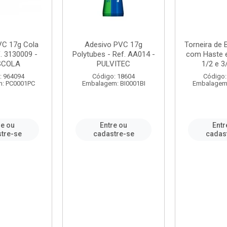
VC 17g Cola
Adesivo PVC 17g
Torneira de
. 3130009 -
Polytubes - Ref. AA014 -
com Haste 
SCOLA
PULVITEC
1/2 e 3/
: 964094
Código: 18604
Código:
: PC0001PC
Embalagem: BI0001BI
Embalagem
re ou
Entre ou
Entr
tre-se
cadastre-se
cadas