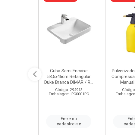
 Rede Aço
Cuba Semi Encaixe
Pulverizado
0 Zincado 12
58,5x46cm Retangular
Compressão
f.91610 - ...
Duke Branca DIMAR / R...
Manual 
o: 18790
Código: 294913
Código
m: SC0012PA
Embalagem: PC0001PC
Embalagem
re ou
Entre ou
Ent
stre-se
cadastre-se
cadas