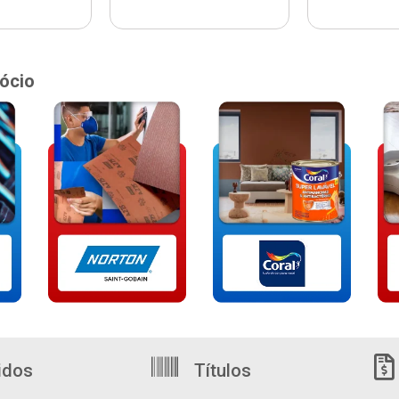
ócio
idos
Títulos