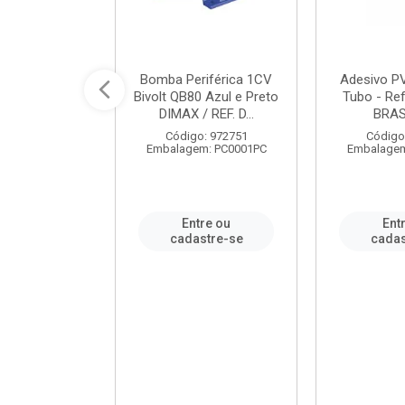
ável em PVC
Bomba Periférica 1CV
Adesivo P
ORTLEV / REF.
Bivolt QB80 Azul e Preto
Tubo - Ref
10129
DIMAX / REF. D...
BRA
: 995336
Código: 972751
Código
m: PC0001PC
Embalagem: PC0001PC
Embalagem
re ou
Entre ou
Ent
stre-se
cadastre-se
cadas