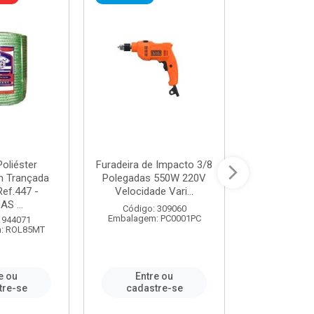
oliéster
Furadeira de Impacto 3/8
Tomada em B
 Trançada
Polegadas 550W 220V
2P+T 20A Ne
Ref.447 -
Velocidade Vari...
/ REF. 
S ...
Código: 309060
Código:
Embalagem: PC0001PC
Embalagem:
 944071
: ROL85MT
e ou
Entre ou
Entr
tre-se
cadastre-se
cadast