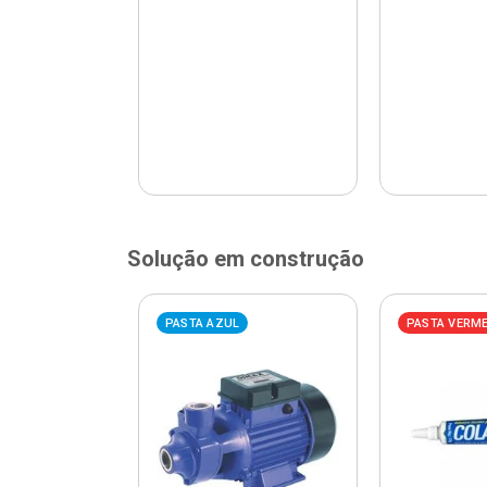
Solução em construção
ELHA
PASTA AZUL
PASTA VERM