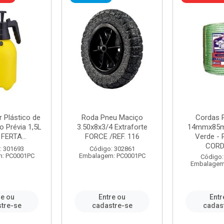
r Plástico de
Roda Pneu Maciço
Cordas P
 Prévia 1,5L
3.50x8x3/4 Extraforte
14mmx85m
FERTA...
FORCE /REF. 116
Verde - 
CORDA
: 301693
Código: 302861
: PC0001PC
Embalagem: PC0001PC
Código:
Embalagem
re ou
Entre ou
Entr
tre-se
cadastre-se
cadas