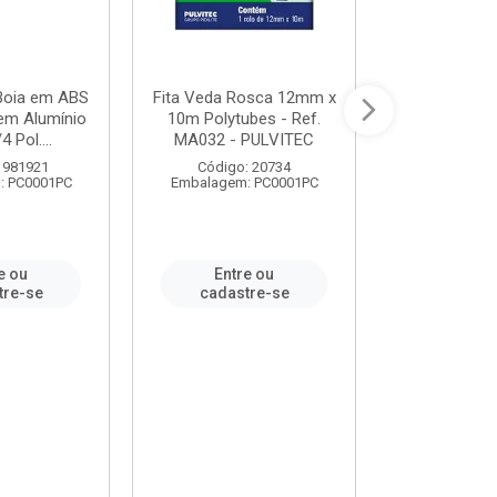
 Boia em ABS
Fita Veda Rosca 12mm x
Tê Soldável
em Alumínio
10m Polytubes - Ref.
Ref.222002
4 Pol....
MA032 - PULVITEC
 981921
Código: 20734
Código:
: PC0001PC
Embalagem: PC0001PC
Embalagem:
e ou
Entre ou
Entr
tre-se
cadastre-se
cadast