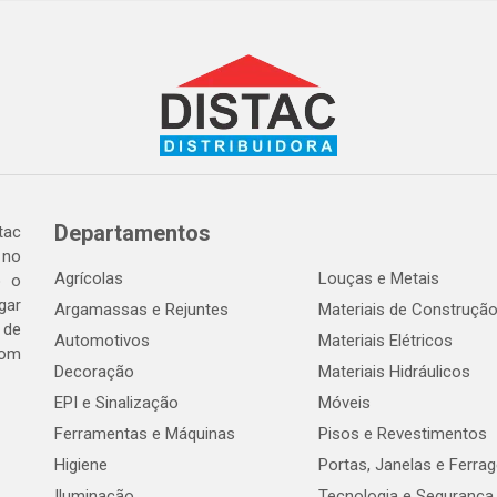
Departamentos
tac
 no
Agrícolas
Louças e Metais
o o
gar
Argamassas e Rejuntes
Materiais de Construçã
 de
Automotivos
Materiais Elétricos
com
Decoração
Materiais Hidráulicos
EPI e Sinalização
Móveis
Ferramentas e Máquinas
Pisos e Revestimentos
Higiene
Portas, Janelas e Ferra
Iluminação
Tecnologia e Segurança