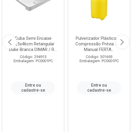
Cuba Semi Encaixe
Pulverizador Plástico de
58,5x46cm Retangular
Compressão Prévia 1,5L
Duke Branca DIMAR / R...
Manual FERTA...
Código: 294913
Código: 301693
Embalagem: PC0001PC
Embalagem: PC0001PC
Entre ou
Entre ou
cadastre-se
cadastre-se