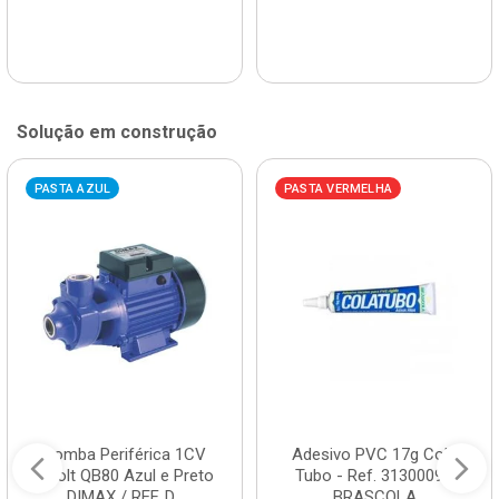
Solução em construção
PASTA AZUL
PASTA VERMELHA
Bomba Periférica 1CV
Adesivo PVC 17g Cola
Bivolt QB80 Azul e Preto
Tubo - Ref. 3130009 -
DIMAX / REF. D...
BRASCOLA