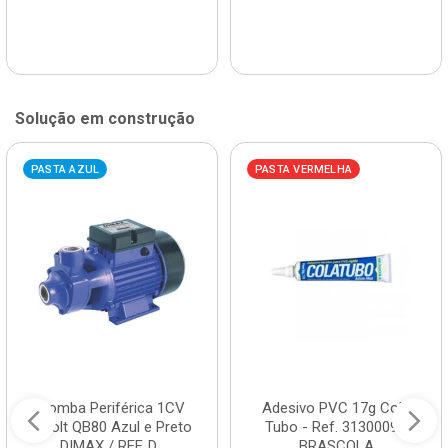
Solução em construção
PASTA AZUL
PASTA VERMELHA
Bomba Periférica 1CV
Adesivo PVC 17g Cola
Bivolt QB80 Azul e Preto
Tubo - Ref. 3130009 -
DIMAX / REF. D...
BRASCOLA