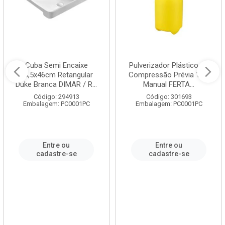
Cuba Semi Encaixe
Pulverizador Plástico de
58,5x46cm Retangular
Compressão Prévia 1,5L
Duke Branca DIMAR / R...
Manual FERTA...
Código: 294913
Código: 301693
Embalagem: PC0001PC
Embalagem: PC0001PC
Entre ou
Entre ou
cadastre-se
cadastre-se