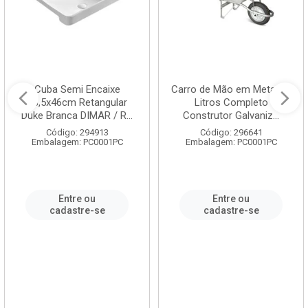
Cuba Semi Encaixe
Carro de Mão em Metal 60
58,5x46cm Retangular
Litros Completo
Duke Branca DIMAR / R...
Construtor Galvaniz...
Código: 294913
Código: 296641
Embalagem: PC0001PC
Embalagem: PC0001PC
Entre ou
Entre ou
cadastre-se
cadastre-se