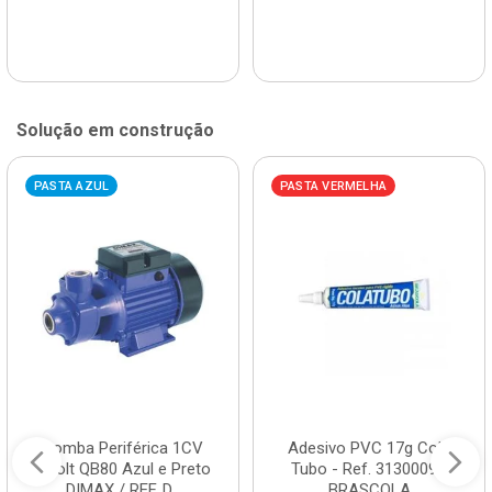
Solução em construção
PASTA AZUL
PASTA VERMELHA
Bomba Periférica 1CV
Adesivo PVC 17g Cola
Bivolt QB80 Azul e Preto
Tubo - Ref. 3130009 -
DIMAX / REF. D...
BRASCOLA