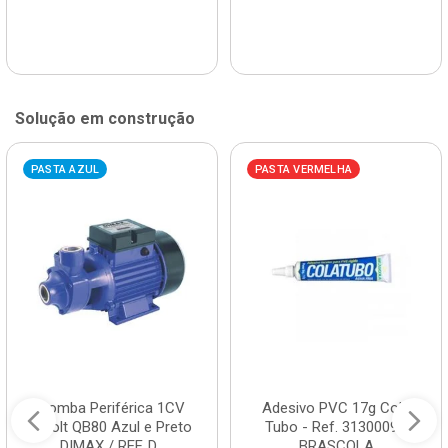
Solução em construção
PASTA AZUL
PASTA VERMELHA
Bomba Periférica 1CV
Adesivo PVC 17g Cola
Bivolt QB80 Azul e Preto
Tubo - Ref. 3130009 -
DIMAX / REF. D...
BRASCOLA