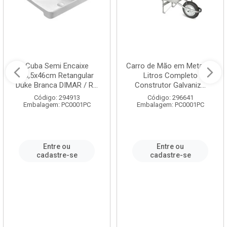
Cuba Semi Encaixe
Carro de Mão em Metal 60
58,5x46cm Retangular
Litros Completo
Duke Branca DIMAR / R...
Construtor Galvaniz...
Código: 294913
Código: 296641
Embalagem: PC0001PC
Embalagem: PC0001PC
Entre ou
Entre ou
cadastre-se
cadastre-se