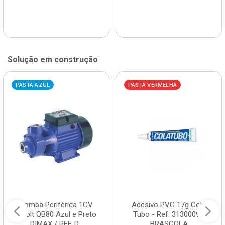
Solução em construção
PASTA AZUL
PASTA VERMELHA
Bomba Periférica 1CV
Adesivo PVC 17g Cola
Bivolt QB80 Azul e Preto
Tubo - Ref. 3130009 -
DIMAX / REF. D...
BRASCOLA