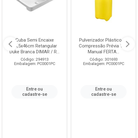
Cuba Semi Encaixe
Pulverizador Plástico de
58,5x46cm Retangular
Compressão Prévia 1,5L
Duke Branca DIMAR / R...
Manual FERTA...
Código: 294913
Código: 301693
Embalagem: PC0001PC
Embalagem: PC0001PC
Entre ou
Entre ou
cadastre-se
cadastre-se