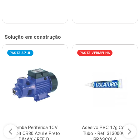
Solução em construção
PASTA AZUL
PASTA VERMELHA
Bomba Periférica 1CV
Adesivo PVC 17g Cola
Bivolt QB80 Azul e Preto
Tubo - Ref. 3130009 -
DIMAX / REF. D...
BRASCOLA