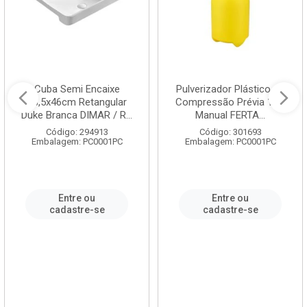
Cuba Semi Encaixe
Pulverizador Plástico de
58,5x46cm Retangular
Compressão Prévia 1,5L
Duke Branca DIMAR / R...
Manual FERTA...
Código: 294913
Código: 301693
Embalagem: PC0001PC
Embalagem: PC0001PC
Entre ou
Entre ou
cadastre-se
cadastre-se