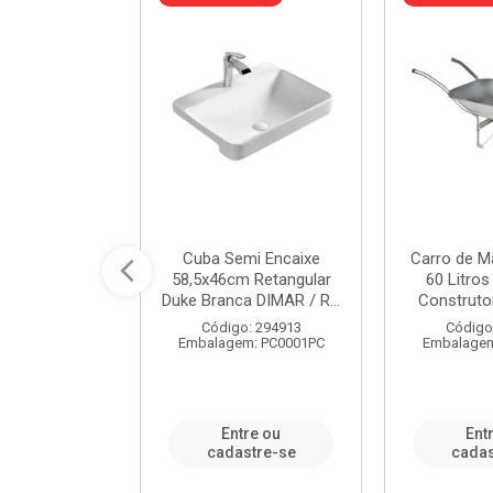
a de Aço Tipo
Cuba Semi Encaixe
Carro de M
/4 Polegada
58,5x46cm Retangular
60 Litro
- Ref.9...
Duke Branca DIMAR / R...
Construtor
o: 25600
Código: 294913
Código
m: PC0001PC
Embalagem: PC0001PC
Embalagem
re ou
Entre ou
Ent
stre-se
cadastre-se
cadas