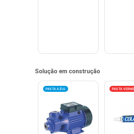
Solução em construção
ELHA
PASTA AZUL
PASTA VERM