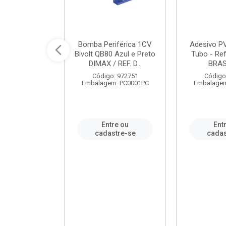
ável em PVC
Bomba Periférica 1CV
Adesivo P
ORTLEV / REF.
Bivolt QB80 Azul e Preto
Tubo - Ref
10129
DIMAX / REF. D...
BRA
: 995336
Código: 972751
Código
m: PC0001PC
Embalagem: PC0001PC
Embalagem
re ou
Entre ou
Ent
stre-se
cadastre-se
cadas