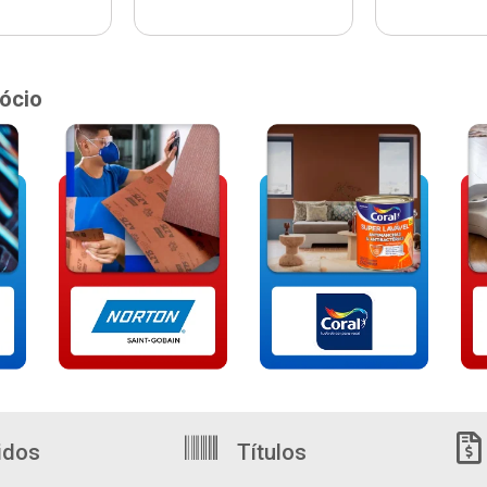
ócio
idos
Títulos