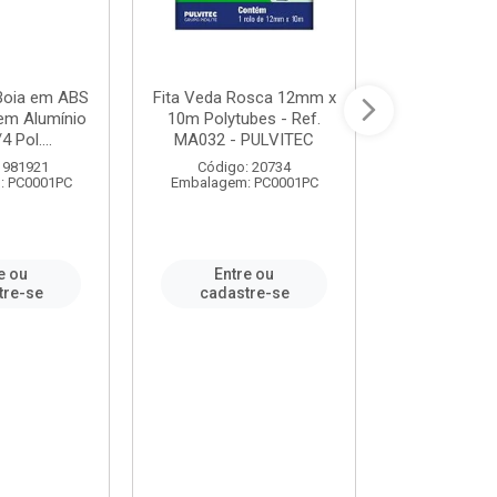
 Boia em ABS
Fita Veda Rosca 12mm x
Tê Soldável
em Alumínio
10m Polytubes - Ref.
Ref.222002
4 Pol....
MA032 - PULVITEC
 981921
Código: 20734
Código:
: PC0001PC
Embalagem: PC0001PC
Embalagem:
e ou
Entre ou
Entr
tre-se
cadastre-se
cadast