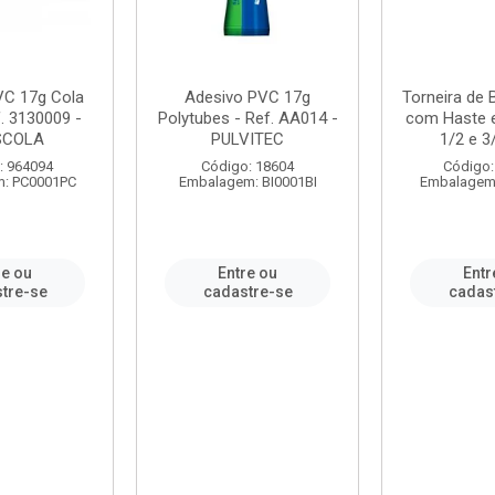
VC 17g Cola
Adesivo PVC 17g
Torneira de
. 3130009 -
Polytubes - Ref. AA014 -
com Haste 
SCOLA
PULVITEC
1/2 e 3/
: 964094
Código: 18604
Código:
: PC0001PC
Embalagem: BI0001BI
Embalagem
re ou
Entre ou
Entr
tre-se
cadastre-se
cadas