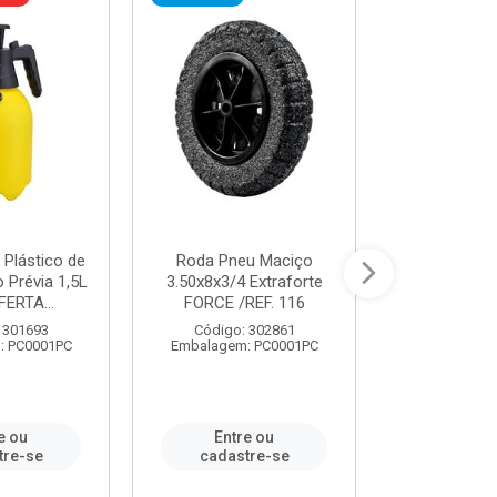
 Plástico de
Roda Pneu Maciço
Cordas P
Prévia 1,5L
3.50x8x3/4 Extraforte
14mmx85m 
FERTA...
FORCE /REF. 116
Verde - R
CORDA
 301693
Código: 302861
: PC0001PC
Embalagem: PC0001PC
Código:
Embalagem
e ou
Entre ou
Entr
tre-se
cadastre-se
cadast