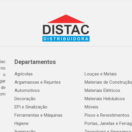
Departamentos
tac
 no
Agrícolas
Louças e Metais
o o
gar
Argamassas e Rejuntes
Materiais de Construçã
 de
Automotivos
Materiais Elétricos
com
Decoração
Materiais Hidráulicos
EPI e Sinalização
Móveis
Ferramentas e Máquinas
Pisos e Revestimentos
Higiene
Portas, Janelas e Ferra
Iluminação
Tecnologia e Segurança