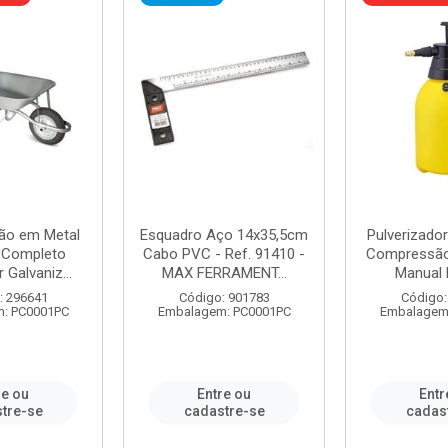
ão em Metal
Esquadro Aço 14x35,5cm
Pulverizador
s Completo
Cabo PVC - Ref. 91410 -
Compressão 
 Galvaniz...
MAX FERRAMENT...
Manual 
: 296641
Código: 901783
Código:
: PC0001PC
Embalagem: PC0001PC
Embalagem
re ou
Entre ou
Entr
tre-se
cadastre-se
cadas