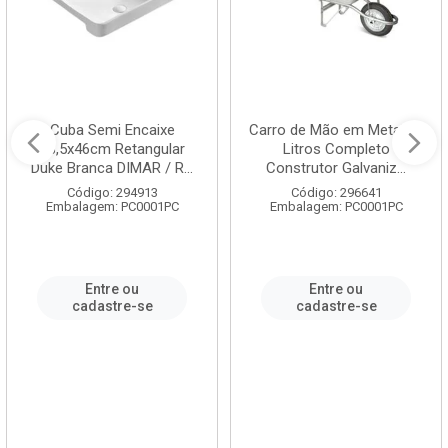
Cuba Semi Encaixe
Carro de Mão em Metal 60
58,5x46cm Retangular
Litros Completo
Duke Branca DIMAR / R...
Construtor Galvaniz...
Código: 294913
Código: 296641
Embalagem: PC0001PC
Embalagem: PC0001PC
Entre ou
Entre ou
cadastre-se
cadastre-se