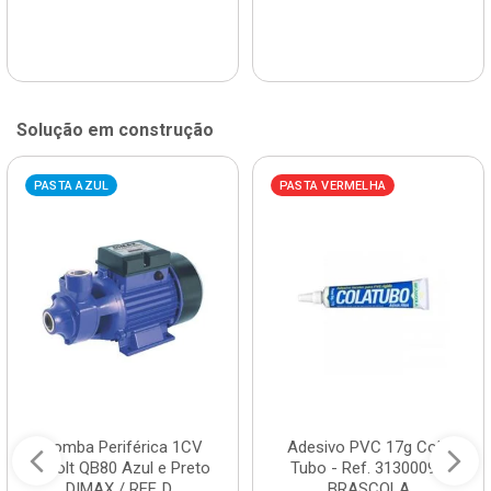
Solução em construção
PASTA AZUL
PASTA VERMELHA
Bomba Periférica 1CV
Adesivo PVC 17g Cola
Bivolt QB80 Azul e Preto
Tubo - Ref. 3130009 -
DIMAX / REF. D...
BRASCOLA