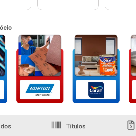
ócio
idos
Títulos