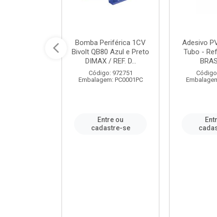
ável em PVC
Bomba Periférica 1CV
Adesivo P
ORTLEV / REF.
Bivolt QB80 Azul e Preto
Tubo - Ref
10129
DIMAX / REF. D...
BRA
: 995336
Código: 972751
Código
m: PC0001PC
Embalagem: PC0001PC
Embalagem
re ou
Entre ou
Ent
stre-se
cadastre-se
cadas