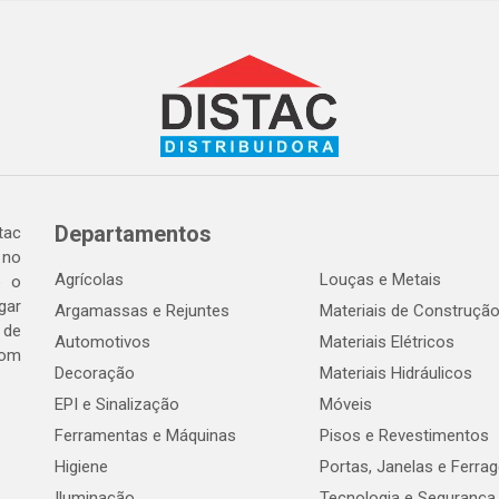
Departamentos
tac
 no
Agrícolas
Louças e Metais
o o
gar
Argamassas e Rejuntes
Materiais de Construçã
 de
Automotivos
Materiais Elétricos
com
Decoração
Materiais Hidráulicos
EPI e Sinalização
Móveis
Ferramentas e Máquinas
Pisos e Revestimentos
Higiene
Portas, Janelas e Ferra
Iluminação
Tecnologia e Segurança