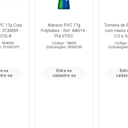
VC 17g Cola
Adesivo PVC 17g
Torneira de
. 3130009 -
Polytubes - Ref. AA014 -
com Haste 
SCOLA
PULVITEC
1/2 e 3/
: 964094
Código: 18604
Código:
: PC0001PC
Embalagem: BI0001BI
Embalagem
re ou
Entre ou
Entr
tre-se
cadastre-se
cadas