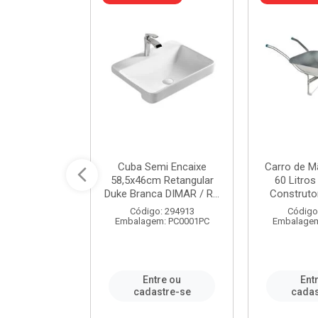
 Nivela Piso
Cuba Semi Encaixe
Carro de M
0 Peças Eco
58,5x46cm Retangular
60 Litro
TAG / REF...
Duke Branca DIMAR / R...
Construtor
: 982306
Código: 294913
Código
m: PT0050PC
Embalagem: PC0001PC
Embalagem
re ou
Entre ou
Ent
stre-se
cadastre-se
cadas