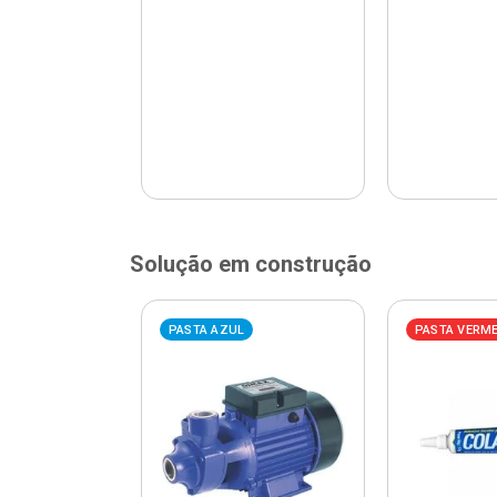
Solução em construção
ELHA
PASTA AZUL
PASTA VERM