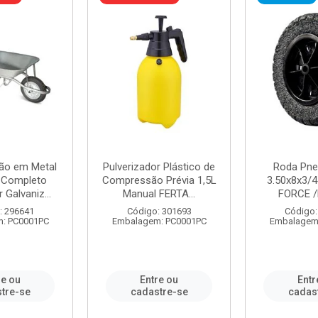
ão em Metal
Pulverizador Plástico de
Roda Pne
s Completo
Compressão Prévia 1,5L
3.50x8x3/4
 Galvaniz...
Manual FERTA...
FORCE /
: 296641
Código: 301693
Código:
: PC0001PC
Embalagem: PC0001PC
Embalagem
re ou
Entre ou
Entr
tre-se
cadastre-se
cadas