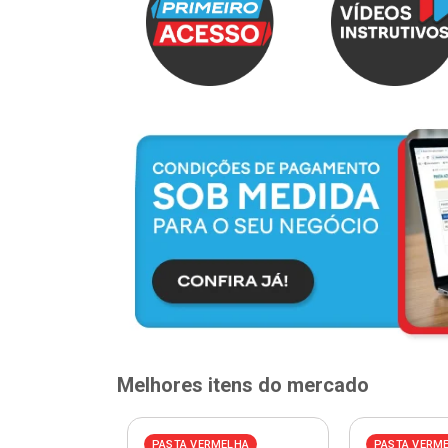
Melhores itens do mercado
ELHA
PASTA VERMELHA
PASTA VERM