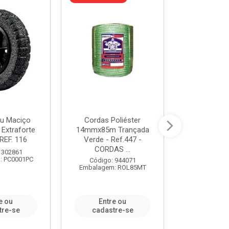
u Maciço
Cordas Poliéster
Furadeira de
 Extraforte
14mmx85m Trançada
Polegadas 
REF. 116
Verde - Ref.447 -
Velocidad
CORDAS ...
 302861
Código:
: PC0001PC
Embalagem:
Código: 944071
Embalagem: ROL85MT
e ou
Entre ou
Entr
tre-se
cadastre-se
cadast