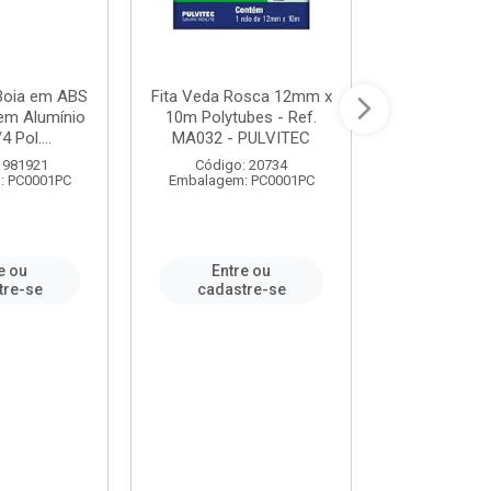
 Boia em ABS
Fita Veda Rosca 12mm x
Tê Soldável
em Alumínio
10m Polytubes - Ref.
Ref.222002
4 Pol....
MA032 - PULVITEC
 981921
Código: 20734
Código:
: PC0001PC
Embalagem: PC0001PC
Embalagem:
e ou
Entre ou
Entr
tre-se
cadastre-se
cadast