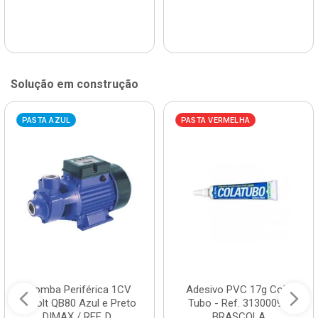
Solução em construção
PASTA AZUL
PASTA VERMELHA
Bomba Periférica 1CV
Adesivo PVC 17g Cola
Bivolt QB80 Azul e Preto
Tubo - Ref. 3130009 -
DIMAX / REF. D...
BRASCOLA