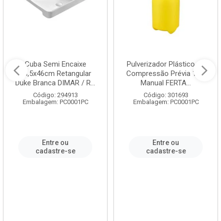
Cuba Semi Encaixe
Pulverizador Plástico de
58,5x46cm Retangular
Compressão Prévia 1,5L
Duke Branca DIMAR / R...
Manual FERTA...
Código: 294913
Código: 301693
Embalagem: PC0001PC
Embalagem: PC0001PC
Entre ou
Entre ou
cadastre-se
cadastre-se