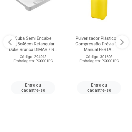
Cuba Semi Encaixe
Pulverizador Plástico de
58,5x46cm Retangular
Compressão Prévia 1,5L
Duke Branca DIMAR / R...
Manual FERTA...
Código: 294913
Código: 301693
Embalagem: PC0001PC
Embalagem: PC0001PC
Entre ou
Entre ou
cadastre-se
cadastre-se