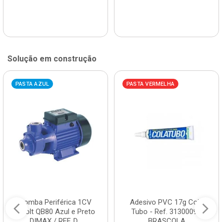
Solução em construção
PASTA AZUL
PASTA VERMELHA
Bomba Periférica 1CV
Adesivo PVC 17g Cola
Bivolt QB80 Azul e Preto
Tubo - Ref. 3130009 -
DIMAX / REF. D...
BRASCOLA