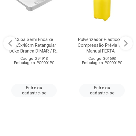
Cuba Semi Encaixe
Pulverizador Plástico de
58,5x46cm Retangular
Compressão Prévia 1,5L
Duke Branca DIMAR / R...
Manual FERTA...
Código: 294913
Código: 301693
Embalagem: PC0001PC
Embalagem: PC0001PC
Entre ou
Entre ou
cadastre-se
cadastre-se