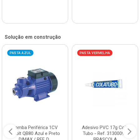
Solução em construção
PASTA AZUL
PASTA VERMELHA
Bomba Periférica 1CV
Adesivo PVC 17g Cola
Bivolt QB80 Azul e Preto
Tubo - Ref. 3130009 -
DIMAX / REF. D...
BRASCOLA