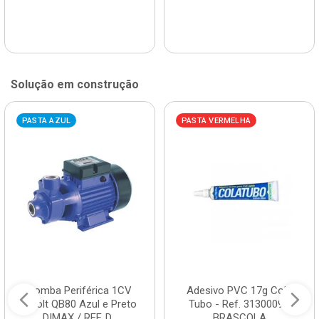
Solução em construção
PASTA AZUL
PASTA VERMELHA
Bomba Periférica 1CV
Adesivo PVC 17g Cola
Bivolt QB80 Azul e Preto
Tubo - Ref. 3130009 -
DIMAX / REF. D...
BRASCOLA