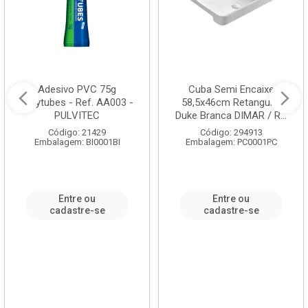
Adesivo PVC 75g
Cuba Semi Encaixe
Polytubes - Ref. AA003 -
58,5x46cm Retangular
PULVITEC
Duke Branca DIMAR / R...
Código: 21429
Código: 294913
Embalagem: BI0001BI
Embalagem: PC0001PC
Entre ou
Entre ou
cadastre-se
cadastre-se