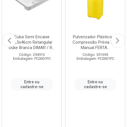
Cuba Semi Encaixe
Pulverizador Plástico de
58,5x46cm Retangular
Compressão Prévia 1,5L
Duke Branca DIMAR / R...
Manual FERTA...
Código: 294913
Código: 301693
Embalagem: PC0001PC
Embalagem: PC0001PC
Entre ou
Entre ou
cadastre-se
cadastre-se