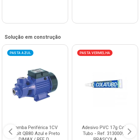
Solução em construção
PASTA AZUL
PASTA VERMELHA
Bomba Periférica 1CV
Adesivo PVC 17g Cola
Bivolt QB80 Azul e Preto
Tubo - Ref. 3130009 -
DIMAX / REF. D...
BRASCOLA