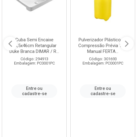
Cuba Semi Encaixe
Pulverizador Plástico de
58,5x46cm Retangular
Compressão Prévia 1,5L
Duke Branca DIMAR / R...
Manual FERTA...
Código: 294913
Código: 301693
Embalagem: PC0001PC
Embalagem: PC0001PC
Entre ou
Entre ou
cadastre-se
cadastre-se