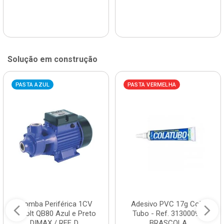
Solução em construção
PASTA AZUL
PASTA VERMELHA
Bomba Periférica 1CV
Adesivo PVC 17g Cola
Bivolt QB80 Azul e Preto
Tubo - Ref. 3130009 -
DIMAX / REF. D...
BRASCOLA