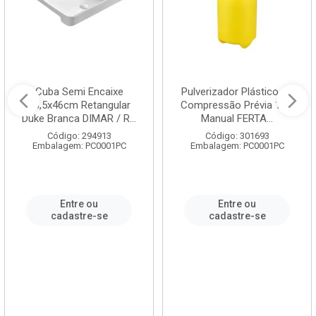
Cuba Semi Encaixe
Pulverizador Plástico de
58,5x46cm Retangular
Compressão Prévia 1,5L
Duke Branca DIMAR / R...
Manual FERTA...
Código: 294913
Código: 301693
Embalagem: PC0001PC
Embalagem: PC0001PC
Entre ou
Entre ou
cadastre-se
cadastre-se