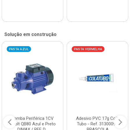
Solução em construção
PASTA AZUL
PASTA VERMELHA
Bomba Periférica 1CV
Adesivo PVC 17g Cola
Bivolt QB80 Azul e Preto
Tubo - Ref. 3130009 -
DIMAX / REF. D...
BRASCOLA