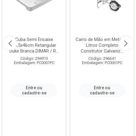
Cuba Semi Encaixe
Carro de Mão em Metal 60
58,5x46cm Retangular
Litros Completo
Duke Branca DIMAR / R...
Construtor Galvaniz...
Código: 294913
Código: 296641
Embalagem: PC0001PC
Embalagem: PC0001PC
Entre ou
Entre ou
cadastre-se
cadastre-se