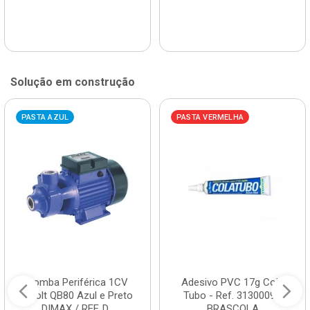
Solução em construção
PASTA AZUL
PASTA VERMELHA
Bomba Periférica 1CV
Adesivo PVC 17g Cola
Bivolt QB80 Azul e Preto
Tubo - Ref. 3130009 -
DIMAX / REF. D...
BRASCOLA