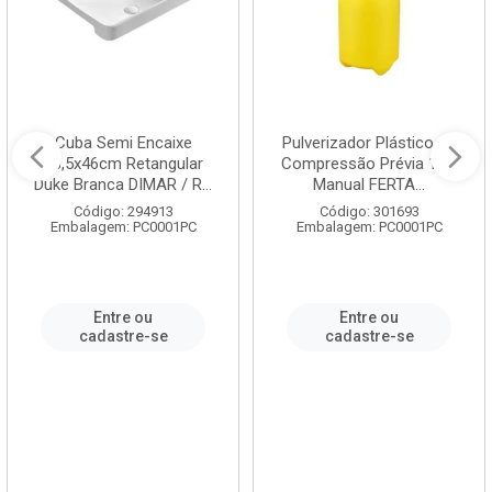
Cuba Semi Encaixe
Pulverizador Plástico de
58,5x46cm Retangular
Compressão Prévia 1,5L
Duke Branca DIMAR / R...
Manual FERTA...
Código: 294913
Código: 301693
Embalagem: PC0001PC
Embalagem: PC0001PC
Entre ou
Entre ou
cadastre-se
cadastre-se