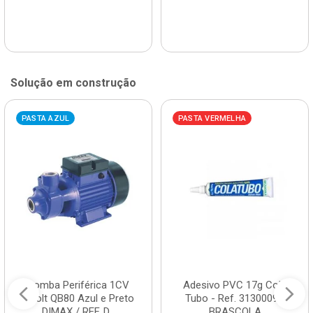
Solução em construção
PASTA AZUL
PASTA VERMELHA
Bomba Periférica 1CV
Adesivo PVC 17g Cola
Bivolt QB80 Azul e Preto
Tubo - Ref. 3130009 -
DIMAX / REF. D...
BRASCOLA