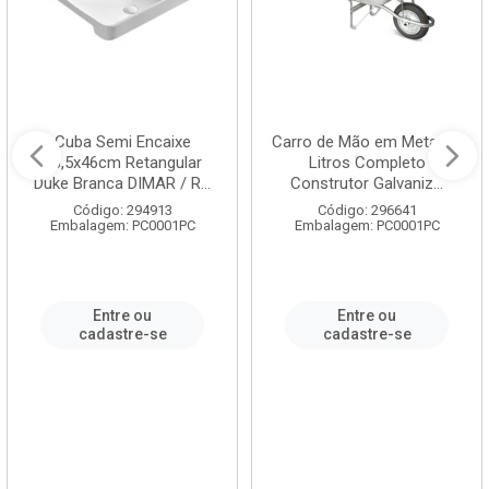
Cuba Semi Encaixe
Carro de Mão em Metal 60
58,5x46cm Retangular
Litros Completo
Duke Branca DIMAR / R...
Construtor Galvaniz...
Código: 294913
Código: 296641
Embalagem: PC0001PC
Embalagem: PC0001PC
Entre ou
Entre ou
cadastre-se
cadastre-se