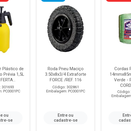
r Plástico de
Roda Pneu Maciço
Cordas P
 Prévia 1,5L
3.50x8x3/4 Extraforte
14mmx85m
FERTA...
FORCE /REF. 116
Verde - 
CORDA
: 301693
Código: 302861
: PC0001PC
Embalagem: PC0001PC
Código:
Embalagem
re ou
Entre ou
Entr
tre-se
cadastre-se
cadas