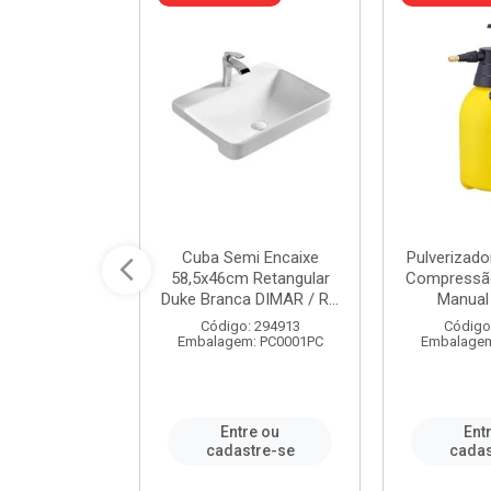
 Rede Aço
Cuba Semi Encaixe
Pulverizado
0 Zincado 12
58,5x46cm Retangular
Compressão
f.91610 - ...
Duke Branca DIMAR / R...
Manual 
o: 18790
Código: 294913
Código
m: SC0012PA
Embalagem: PC0001PC
Embalagem
re ou
Entre ou
Ent
stre-se
cadastre-se
cadas