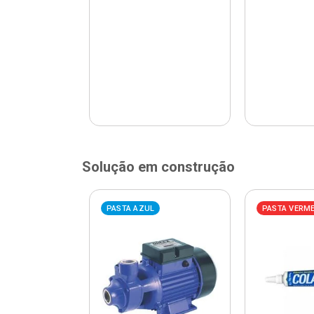
Solução em construção
ELHA
PASTA AZUL
PASTA VERM