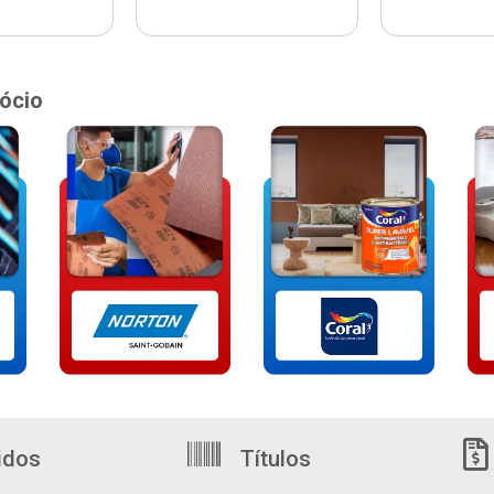
ócio
idos
Títulos