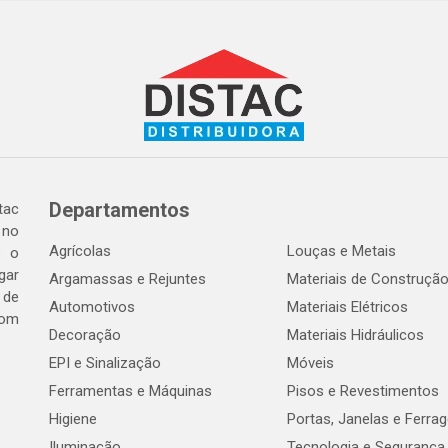
Departamentos
tac
 no
Agrícolas
Louças e Metais
o o
gar
Argamassas e Rejuntes
Materiais de Construçã
 de
Automotivos
Materiais Elétricos
com
Decoração
Materiais Hidráulicos
EPI e Sinalização
Móveis
Ferramentas e Máquinas
Pisos e Revestimentos
Higiene
Portas, Janelas e Ferra
Iluminação
Tecnologia e Segurança