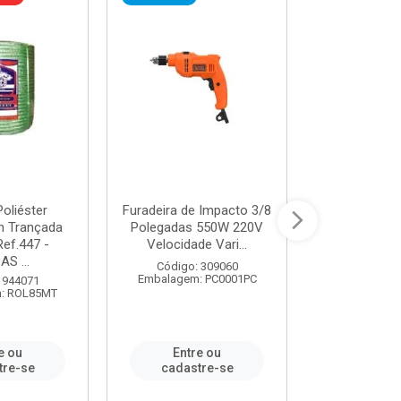
oliéster
Furadeira de Impacto 3/8
Tomada em B
 Trançada
Polegadas 550W 220V
2P+T 20A Ne
Ref.447 -
Velocidade Vari...
/ REF. 
S ...
Código: 309060
Código:
Embalagem: PC0001PC
Embalagem:
 944071
: ROL85MT
e ou
Entre ou
Entr
tre-se
cadastre-se
cadast