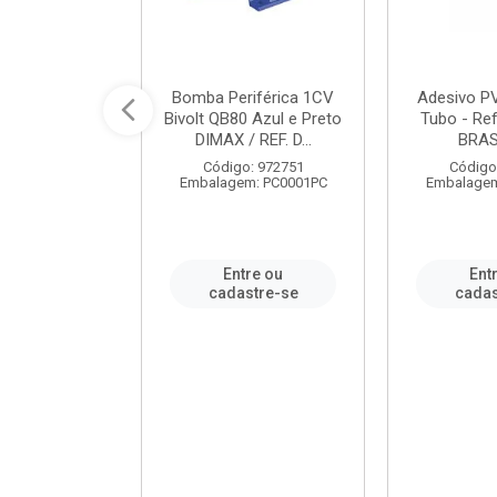
ável em PVC
Bomba Periférica 1CV
Adesivo P
ORTLEV / REF.
Bivolt QB80 Azul e Preto
Tubo - Ref
10129
DIMAX / REF. D...
BRA
: 995336
Código: 972751
Código
m: PC0001PC
Embalagem: PC0001PC
Embalagem
re ou
Entre ou
Ent
stre-se
cadastre-se
cadas