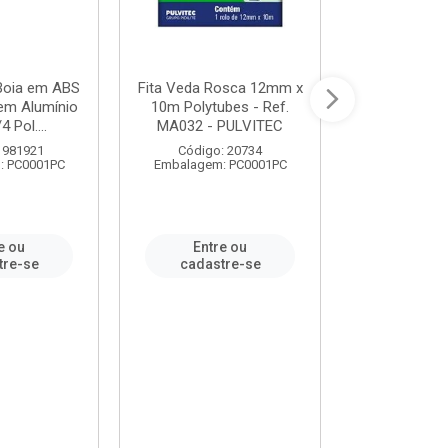
 Boia em ABS
Fita Veda Rosca 12mm x
Tê Soldável
em Alumínio
10m Polytubes - Ref.
Ref.222002
4 Pol....
MA032 - PULVITEC
 981921
Código: 20734
Código:
: PC0001PC
Embalagem: PC0001PC
Embalagem:
e ou
Entre ou
Entr
tre-se
cadastre-se
cadast