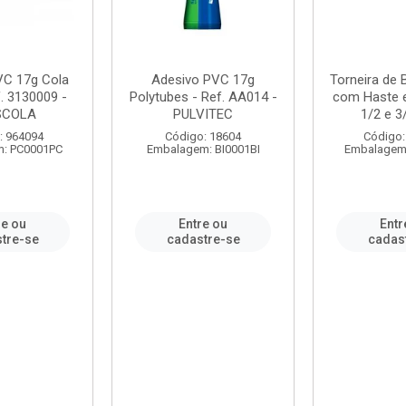
VC 17g Cola
Adesivo PVC 17g
Torneira de
. 3130009 -
Polytubes - Ref. AA014 -
com Haste 
SCOLA
PULVITEC
1/2 e 3/
: 964094
Código: 18604
Código:
: PC0001PC
Embalagem: BI0001BI
Embalagem
re ou
Entre ou
Entr
tre-se
cadastre-se
cadas