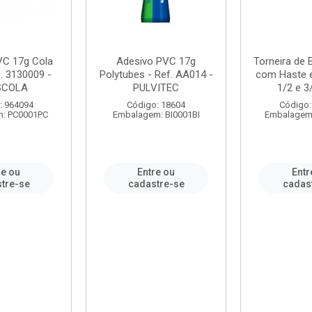
VC 17g Cola
Adesivo PVC 17g
Torneira de
. 3130009 -
Polytubes - Ref. AA014 -
com Haste 
SCOLA
PULVITEC
1/2 e 3/
: 964094
Código: 18604
Código:
: PC0001PC
Embalagem: BI0001BI
Embalagem
re ou
Entre ou
Entr
tre-se
cadastre-se
cadas