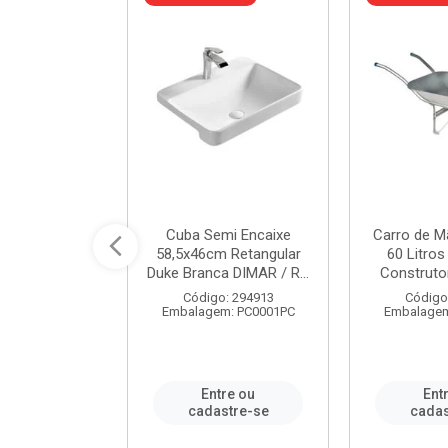
 Nivela Piso
Cuba Semi Encaixe
Carro de M
0 Peças Eco
58,5x46cm Retangular
60 Litro
TAG / REF...
Duke Branca DIMAR / R...
Construtor
: 982306
Código: 294913
Código
m: PT0050PC
Embalagem: PC0001PC
Embalagem
re ou
Entre ou
Ent
stre-se
cadastre-se
cadas