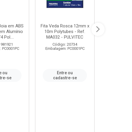
 Boia em ABS
Fita Veda Rosca 12mm x
Tê Soldável
em Alumínio
10m Polytubes - Ref.
Ref.222002
4 Pol....
MA032 - PULVITEC
 981921
Código: 20734
Código:
: PC0001PC
Embalagem: PC0001PC
Embalagem:
e ou
Entre ou
Entr
tre-se
cadastre-se
cadast