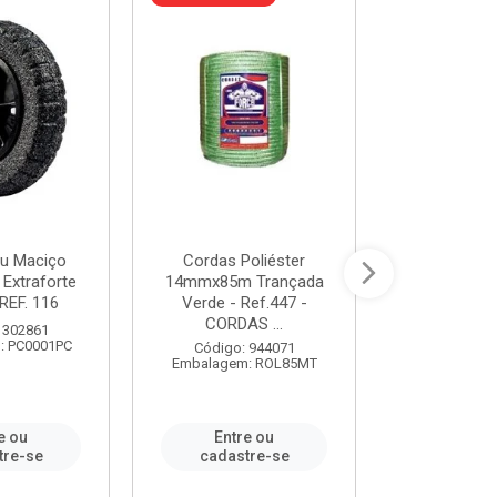
u Maciço
Cordas Poliéster
Furadeira de
 Extraforte
14mmx85m Trançada
Polegadas 
REF. 116
Verde - Ref.447 -
Velocidad
CORDAS ...
 302861
Código:
: PC0001PC
Embalagem:
Código: 944071
Embalagem: ROL85MT
e ou
Entre ou
Entr
tre-se
cadastre-se
cadast