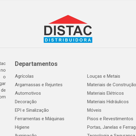
Departamentos
tac
 no
Agrícolas
Louças e Metais
o o
gar
Argamassas e Rejuntes
Materiais de Construçã
 de
Automotivos
Materiais Elétricos
com
Decoração
Materiais Hidráulicos
EPI e Sinalização
Móveis
Ferramentas e Máquinas
Pisos e Revestimentos
Higiene
Portas, Janelas e Ferra
Iluminação
Tecnologia e Segurança