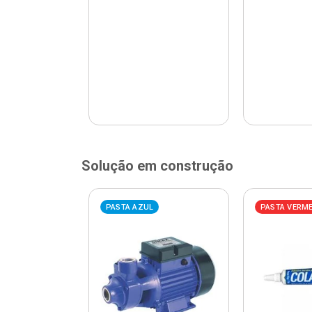
Solução em construção
ELHA
PASTA AZUL
PASTA VERM