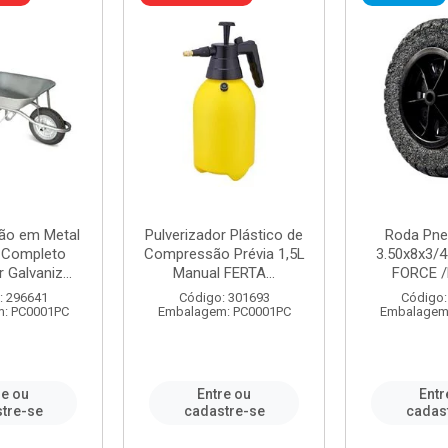
ão em Metal
Pulverizador Plástico de
Roda Pne
s Completo
Compressão Prévia 1,5L
3.50x8x3/4
 Galvaniz...
Manual FERTA...
FORCE /
: 296641
Código: 301693
Código:
: PC0001PC
Embalagem: PC0001PC
Embalagem
re ou
Entre ou
Entr
tre-se
cadastre-se
cadas