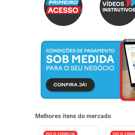
Melhores itens do mercado
ELHA
PASTA VERMELHA
PASTA VERM