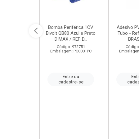
ável em PVC
Bomba Periférica 1CV
Adesivo P
ORTLEV / REF.
Bivolt QB80 Azul e Preto
Tubo - Ref
10129
DIMAX / REF. D...
BRA
: 995336
Código: 972751
Código
m: PC0001PC
Embalagem: PC0001PC
Embalagem
re ou
Entre ou
Ent
stre-se
cadastre-se
cadas