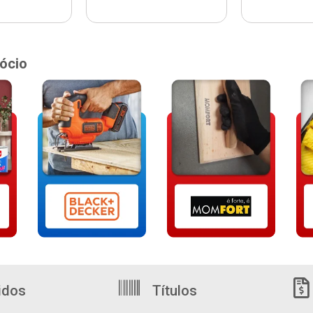
ócio
idos
Títulos