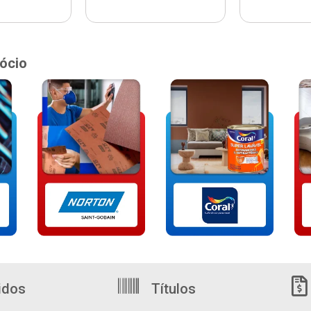
ócio
idos
Títulos