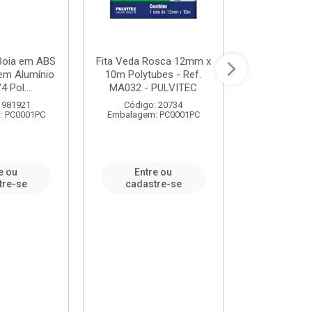
 Boia em ABS
Fita Veda Rosca 12mm x
Tê Soldável
em Alumínio
10m Polytubes - Ref.
Ref.222002
4 Pol....
MA032 - PULVITEC
 981921
Código: 20734
Código:
: PC0001PC
Embalagem: PC0001PC
Embalagem:
e ou
Entre ou
Entr
tre-se
cadastre-se
cadast