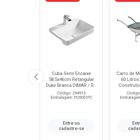
a de Aço Tipo
Cuba Semi Encaixe
Carro de M
/4 Polegada
58,5x46cm Retangular
60 Litro
- Ref.9...
Duke Branca DIMAR / R...
Construtor
o: 25600
Código: 294913
Código
m: PC0001PC
Embalagem: PC0001PC
Embalagem
re ou
Entre ou
Ent
stre-se
cadastre-se
cadas