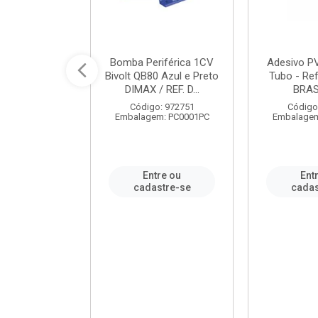
ável em PVC
Bomba Periférica 1CV
Adesivo P
ORTLEV / REF.
Bivolt QB80 Azul e Preto
Tubo - Ref
10129
DIMAX / REF. D...
BRA
: 995336
Código: 972751
Código
m: PC0001PC
Embalagem: PC0001PC
Embalagem
re ou
Entre ou
Ent
stre-se
cadastre-se
cadas