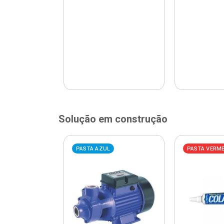
Solução em construção
ELHA
PASTA AZUL
PASTA VERM