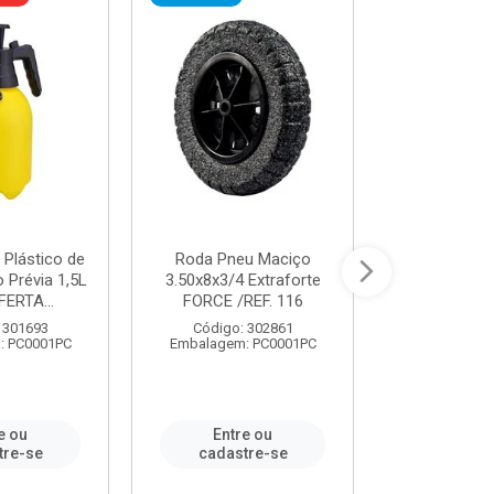
 Plástico de
Roda Pneu Maciço
Cordas P
Prévia 1,5L
3.50x8x3/4 Extraforte
14mmx85m 
FERTA...
FORCE /REF. 116
Verde - R
CORDA
 301693
Código: 302861
: PC0001PC
Embalagem: PC0001PC
Código:
Embalagem
e ou
Entre ou
Entr
tre-se
cadastre-se
cadast