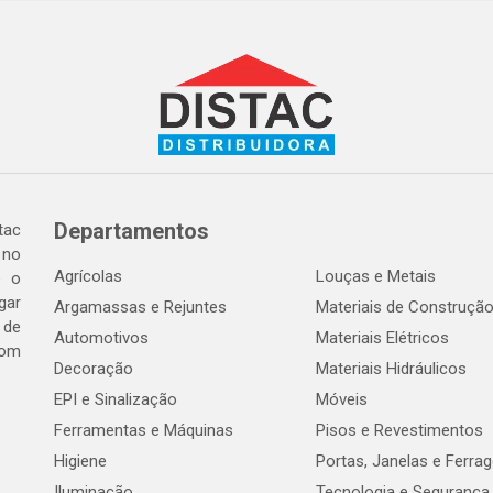
Departamentos
tac
 no
Agrícolas
Louças e Metais
o o
gar
Argamassas e Rejuntes
Materiais de Construçã
 de
Automotivos
Materiais Elétricos
com
Decoração
Materiais Hidráulicos
EPI e Sinalização
Móveis
Ferramentas e Máquinas
Pisos e Revestimentos
Higiene
Portas, Janelas e Ferra
Iluminação
Tecnologia e Segurança