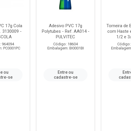
VC 17g Cola
Adesivo PVC 17g
Torneira de
. 3130009 -
Polytubes - Ref. AA014 -
com Haste 
SCOLA
PULVITEC
1/2 e 3/
: 964094
Código: 18604
Código:
: PC0001PC
Embalagem: BI0001BI
Embalagem
re ou
Entre ou
Entr
tre-se
cadastre-se
cadas