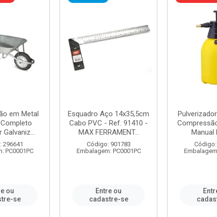
ão em Metal
Esquadro Aço 14x35,5cm
Pulverizador
s Completo
Cabo PVC - Ref. 91410 -
Compressão 
 Galvaniz...
MAX FERRAMENT...
Manual 
: 296641
Código: 901783
Código:
: PC0001PC
Embalagem: PC0001PC
Embalagem
re ou
Entre ou
Entr
tre-se
cadastre-se
cadas