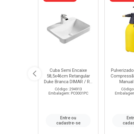
 Rede Aço
Cuba Semi Encaixe
Pulverizado
0 Zincado 12
58,5x46cm Retangular
Compressão
f.91610 - ...
Duke Branca DIMAR / R...
Manual 
o: 18790
Código: 294913
Código
m: SC0012PA
Embalagem: PC0001PC
Embalagem
re ou
Entre ou
Ent
stre-se
cadastre-se
cadas