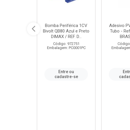
ável em PVC
Bomba Periférica 1CV
Adesivo P
ORTLEV / REF.
Bivolt QB80 Azul e Preto
Tubo - Ref
10129
DIMAX / REF. D...
BRA
: 995336
Código: 972751
Código
m: PC0001PC
Embalagem: PC0001PC
Embalagem
re ou
Entre ou
Ent
stre-se
cadastre-se
cadas