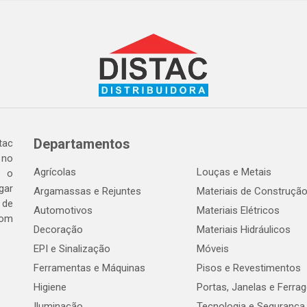
Departamentos
tac
 no
Agrícolas
Louças e Metais
o o
gar
Argamassas e Rejuntes
Materiais de Construçã
 de
Automotivos
Materiais Elétricos
com
Decoração
Materiais Hidráulicos
EPI e Sinalização
Móveis
Ferramentas e Máquinas
Pisos e Revestimentos
Higiene
Portas, Janelas e Ferra
Iluminação
Tecnologia e Segurança