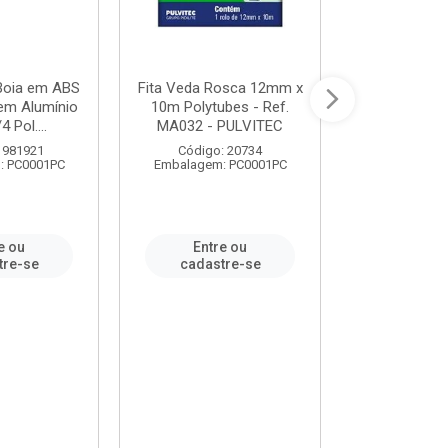
 Boia em ABS
Fita Veda Rosca 12mm x
Tê Soldável
em Alumínio
10m Polytubes - Ref.
Ref.222002
4 Pol....
MA032 - PULVITEC
 981921
Código: 20734
Código:
: PC0001PC
Embalagem: PC0001PC
Embalagem:
e ou
Entre ou
Entr
tre-se
cadastre-se
cadast