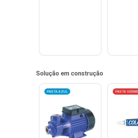
Solução em construção
ELHA
PASTA AZUL
PASTA VERM