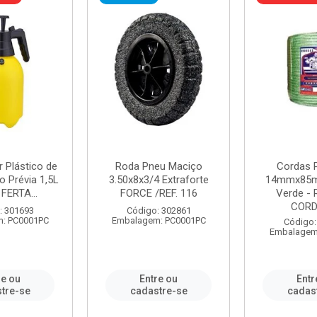
r Plástico de
Roda Pneu Maciço
Cordas P
 Prévia 1,5L
3.50x8x3/4 Extraforte
14mmx85m
FERTA...
FORCE /REF. 116
Verde - 
CORDA
: 301693
Código: 302861
: PC0001PC
Embalagem: PC0001PC
Código:
Embalagem
re ou
Entre ou
Entr
tre-se
cadastre-se
cadas