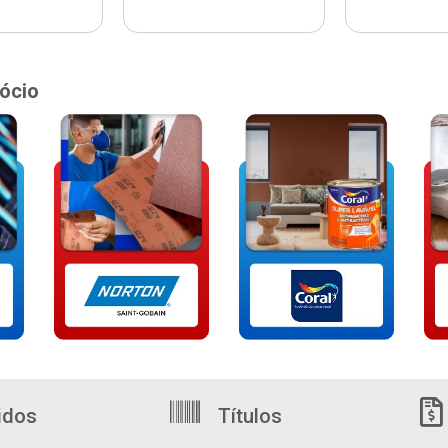
ócio
idos
Títulos