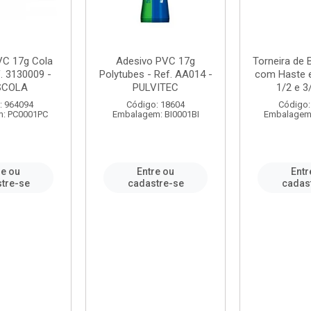
VC 17g Cola
Adesivo PVC 17g
Torneira de
. 3130009 -
Polytubes - Ref. AA014 -
com Haste 
SCOLA
PULVITEC
1/2 e 3/
: 964094
Código: 18604
Código:
: PC0001PC
Embalagem: BI0001BI
Embalagem
re ou
Entre ou
Entr
tre-se
cadastre-se
cadas