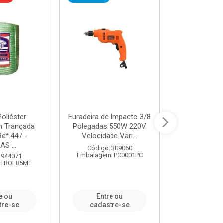
oliéster
Furadeira de Impacto 3/8
Tomada em B
 Trançada
Polegadas 550W 220V
2P+T 20A Ne
Ref.447 -
Velocidade Vari...
/ REF. 
S ...
Código: 309060
Código:
Embalagem: PC0001PC
Embalagem:
 944071
: ROL85MT
e ou
Entre ou
Entr
tre-se
cadastre-se
cadast