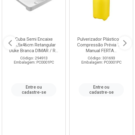
Cuba Semi Encaixe
Pulverizador Plástico de
58,5x46cm Retangular
Compressão Prévia 1,5L
Duke Branca DIMAR / R...
Manual FERTA...
Código: 294913
Código: 301693
Embalagem: PC0001PC
Embalagem: PC0001PC
Entre ou
Entre ou
cadastre-se
cadastre-se