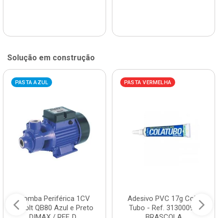
Solução em construção
PASTA AZUL
PASTA VERMELHA
Bomba Periférica 1CV
Adesivo PVC 17g Cola
Bivolt QB80 Azul e Preto
Tubo - Ref. 3130009 -
DIMAX / REF. D...
BRASCOLA