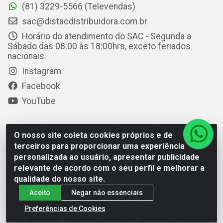
(81) 3229-5566 (Televendas)
sac@distacdistribuidora.com.br
Horário do atendimento do SAC - Segunda a
Sábado das 08:00 às 18:00hrs, exceto feriados
nacionais.
Instagram
Facebook
YouTube
O nosso site coleta cookies próprios e de
Distac Distribuidora - Av. Durval de Góes Monteiro, 7049 -
terceiros para proporcionar uma experiência
Jardim Petrópolis - Maceió/AL - CEP 57061-000 - CNPJ
personalizada ao usuário, apresentar publicidade
08.072.649/0001-20
relevante de acordo com o seu perfil e melhorar a
qualidade do nosso site.
Aceito
Negar não essenciais
Preferências de Cookies