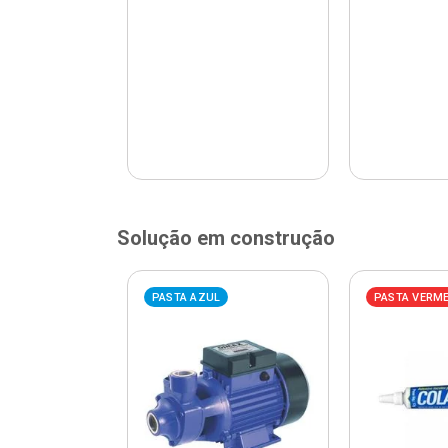
Solução em construção
ELHA
PASTA AZUL
PASTA VERM