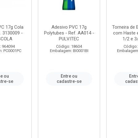
VC 17g Cola
Adesivo PVC 17g
Torneira de
. 3130009 -
Polytubes - Ref. AA014 -
com Haste 
SCOLA
PULVITEC
1/2 e 3/
: 964094
Código: 18604
Código:
: PC0001PC
Embalagem: BI0001BI
Embalagem
re ou
Entre ou
Entr
tre-se
cadastre-se
cadas