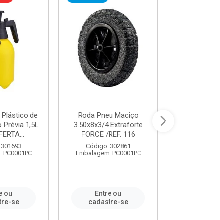
 Plástico de
Roda Pneu Maciço
Cordas P
Prévia 1,5L
3.50x8x3/4 Extraforte
14mmx85m 
FERTA...
FORCE /REF. 116
Verde - R
CORDA
 301693
Código: 302861
: PC0001PC
Embalagem: PC0001PC
Código:
Embalagem
e ou
Entre ou
Entr
tre-se
cadastre-se
cadast