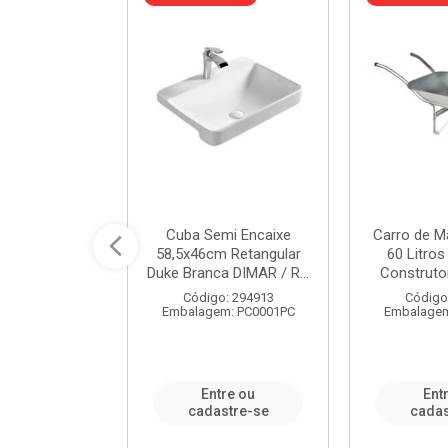
a de Aço Tipo
Cuba Semi Encaixe
Carro de M
/4 Polegada
58,5x46cm Retangular
60 Litro
- Ref.9...
Duke Branca DIMAR / R...
Construtor
o: 25600
Código: 294913
Código
m: PC0001PC
Embalagem: PC0001PC
Embalagem
re ou
Entre ou
Ent
stre-se
cadastre-se
cadas