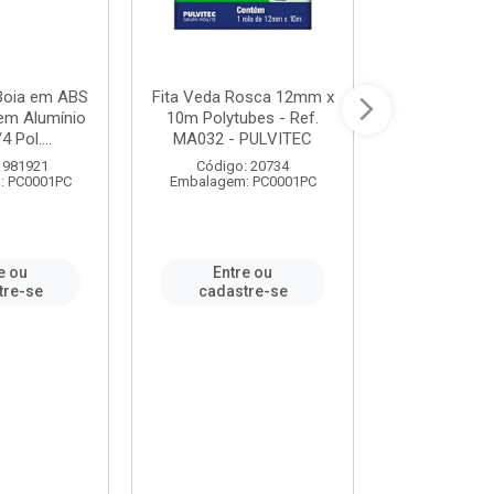
 Boia em ABS
Fita Veda Rosca 12mm x
Tê Soldável
em Alumínio
10m Polytubes - Ref.
Ref.222002
4 Pol....
MA032 - PULVITEC
 981921
Código: 20734
Código:
: PC0001PC
Embalagem: PC0001PC
Embalagem:
e ou
Entre ou
Entr
tre-se
cadastre-se
cadast