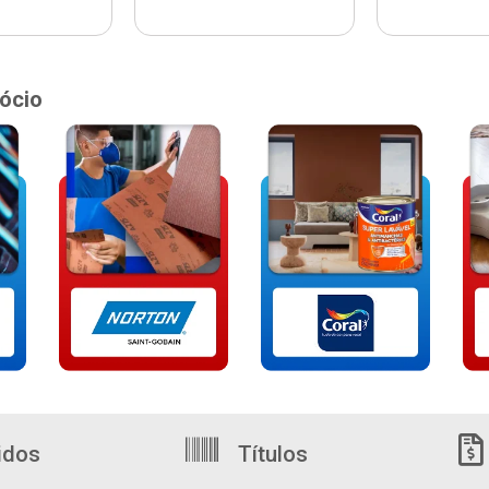
ócio
idos
Títulos