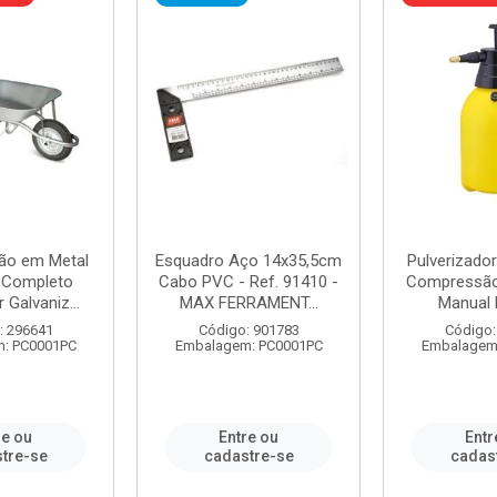
ão em Metal
Esquadro Aço 14x35,5cm
Pulverizador
s Completo
Cabo PVC - Ref. 91410 -
Compressão 
 Galvaniz...
MAX FERRAMENT...
Manual 
: 296641
Código: 901783
Código:
: PC0001PC
Embalagem: PC0001PC
Embalagem
re ou
Entre ou
Entr
tre-se
cadastre-se
cadas