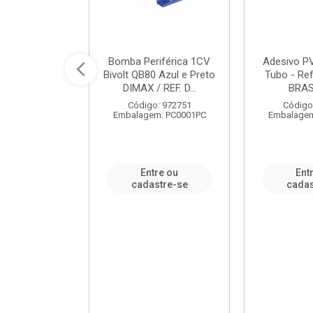
ável em PVC
Bomba Periférica 1CV
Adesivo P
ORTLEV / REF.
Bivolt QB80 Azul e Preto
Tubo - Ref
10129
DIMAX / REF. D...
BRA
: 995336
Código: 972751
Código
m: PC0001PC
Embalagem: PC0001PC
Embalagem
re ou
Entre ou
Ent
stre-se
cadastre-se
cadas