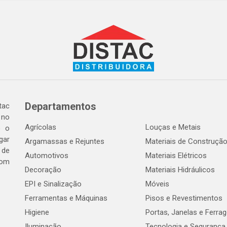
Departamentos
tac
 no
Agrícolas
Louças e Metais
o o
gar
Argamassas e Rejuntes
Materiais de Construçã
 de
Automotivos
Materiais Elétricos
com
Decoração
Materiais Hidráulicos
EPI e Sinalização
Móveis
Ferramentas e Máquinas
Pisos e Revestimentos
Higiene
Portas, Janelas e Ferra
Iluminação
Tecnologia e Segurança