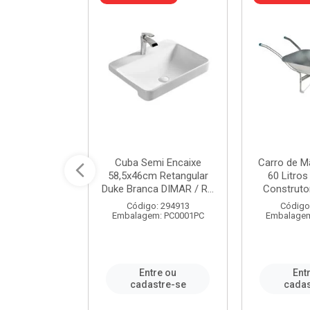
 Nivela Piso
Cuba Semi Encaixe
Carro de M
0 Peças Eco
58,5x46cm Retangular
60 Litro
TAG / REF...
Duke Branca DIMAR / R...
Construtor
: 982306
Código: 294913
Código
m: PT0050PC
Embalagem: PC0001PC
Embalagem
re ou
Entre ou
Ent
stre-se
cadastre-se
cadas