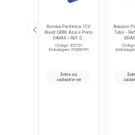
ável em PVC
Bomba Periférica 1CV
Adesivo P
ORTLEV / REF.
Bivolt QB80 Azul e Preto
Tubo - Ref
10129
DIMAX / REF. D...
BRA
: 995336
Código: 972751
Código
m: PC0001PC
Embalagem: PC0001PC
Embalagem
re ou
Entre ou
Ent
stre-se
cadastre-se
cadas