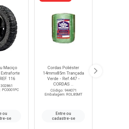
u Maciço
Cordas Poliéster
Furadeira de
 Extraforte
14mmx85m Trançada
Polegadas 
REF. 116
Verde - Ref.447 -
Velocidad
CORDAS ...
 302861
Código:
: PC0001PC
Embalagem:
Código: 944071
Embalagem: ROL85MT
e ou
Entre ou
Entr
tre-se
cadastre-se
cadast