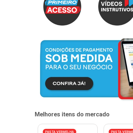
Melhores itens do mercado
ELHA
PASTA VERMELHA
PASTA VERM