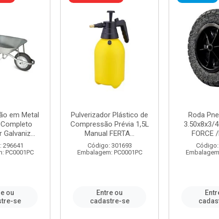
ão em Metal
Pulverizador Plástico de
Roda Pne
s Completo
Compressão Prévia 1,5L
3.50x8x3/4
 Galvaniz...
Manual FERTA...
FORCE /
: 296641
Código: 301693
Código:
: PC0001PC
Embalagem: PC0001PC
Embalagem
re ou
Entre ou
Entr
tre-se
cadastre-se
cadas