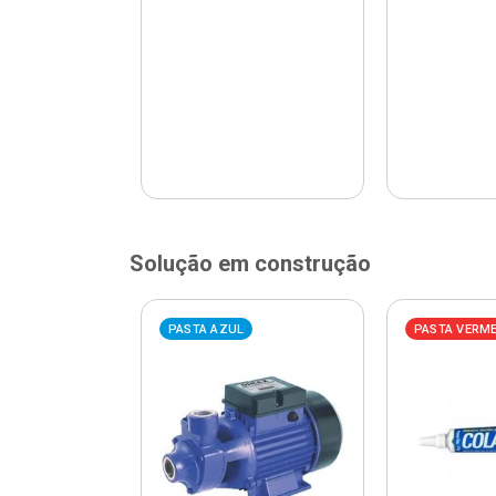
Solução em construção
ELHA
PASTA AZUL
PASTA VERM