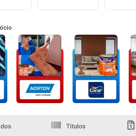
ócio
idos
Títulos