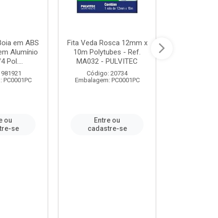
 Boia em ABS
Fita Veda Rosca 12mm x
Tê Soldável
em Alumínio
10m Polytubes - Ref.
Ref.222002
4 Pol....
MA032 - PULVITEC
 981921
Código: 20734
Código:
: PC0001PC
Embalagem: PC0001PC
Embalagem:
e ou
Entre ou
Entr
tre-se
cadastre-se
cadast