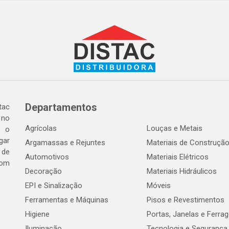
Departamentos
tac
 no
Agrícolas
Louças e Metais
o o
gar
Argamassas e Rejuntes
Materiais de Construçã
 de
Automotivos
Materiais Elétricos
com
Decoração
Materiais Hidráulicos
EPI e Sinalização
Móveis
Ferramentas e Máquinas
Pisos e Revestimentos
Higiene
Portas, Janelas e Ferra
Iluminação
Tecnologia e Segurança