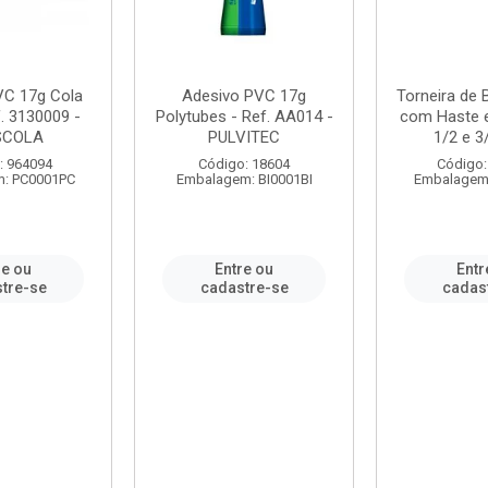
VC 17g Cola
Adesivo PVC 17g
Torneira de
. 3130009 -
Polytubes - Ref. AA014 -
com Haste 
SCOLA
PULVITEC
1/2 e 3/
: 964094
Código: 18604
Código:
: PC0001PC
Embalagem: BI0001BI
Embalagem
re ou
Entre ou
Entr
tre-se
cadastre-se
cadas