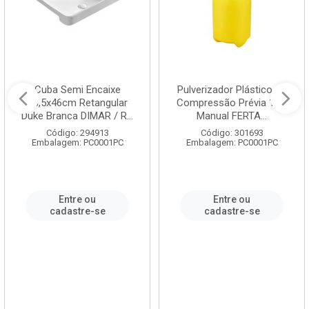
Cuba Semi Encaixe
Pulverizador Plástico de
58,5x46cm Retangular
Compressão Prévia 1,5L
Duke Branca DIMAR / R...
Manual FERTA...
Código: 294913
Código: 301693
Embalagem: PC0001PC
Embalagem: PC0001PC
Entre ou
Entre ou
cadastre-se
cadastre-se