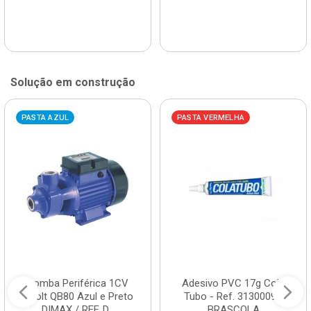
Solução em construção
PASTA AZUL
PASTA VERMELHA
Bomba Periférica 1CV
Adesivo PVC 17g Cola
Bivolt QB80 Azul e Preto
Tubo - Ref. 3130009 -
DIMAX / REF. D...
BRASCOLA