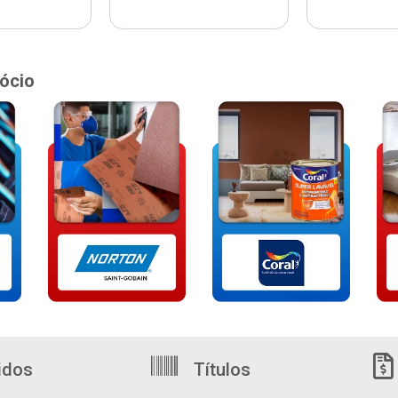
ócio
idos
Títulos