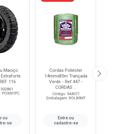
u Maciço
Cordas Poliéster
Furadeira de
 Extraforte
14mmx85m Trançada
Polegadas 
REF. 116
Verde - Ref.447 -
Velocidad
CORDAS ...
 302861
Código:
: PC0001PC
Embalagem:
Código: 944071
Embalagem: ROL85MT
e ou
Entre ou
Entr
tre-se
cadastre-se
cadast