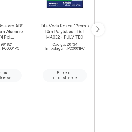
 Boia em ABS
Fita Veda Rosca 12mm x
Tê Soldável
em Alumínio
10m Polytubes - Ref.
Ref.222002
4 Pol....
MA032 - PULVITEC
 981921
Código: 20734
Código:
: PC0001PC
Embalagem: PC0001PC
Embalagem:
e ou
Entre ou
Entr
tre-se
cadastre-se
cadast