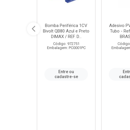
ável em PVC
Bomba Periférica 1CV
Adesivo P
ORTLEV / REF.
Bivolt QB80 Azul e Preto
Tubo - Ref
10129
DIMAX / REF. D...
BRA
: 995336
Código: 972751
Código
m: PC0001PC
Embalagem: PC0001PC
Embalagem
re ou
Entre ou
Ent
stre-se
cadastre-se
cadas