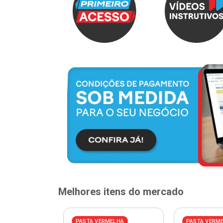
Melhores itens do mercado
ELHA
PASTA VERMELHA
PASTA VERM