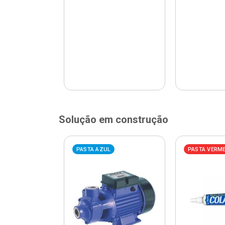
Solução em construção
ELHA
PASTA AZUL
PASTA VERM