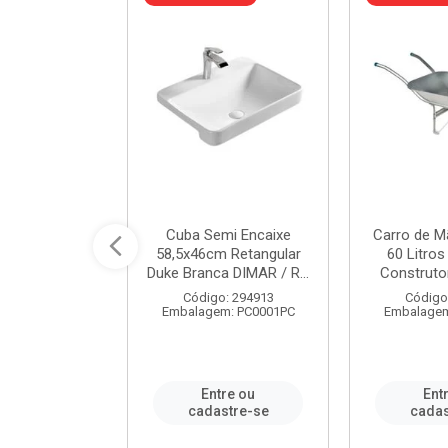
 Nivela Piso
Cuba Semi Encaixe
Carro de M
0 Peças Eco
58,5x46cm Retangular
60 Litro
TAG / REF...
Duke Branca DIMAR / R...
Construtor
: 982306
Código: 294913
Código
m: PT0050PC
Embalagem: PC0001PC
Embalagem
re ou
Entre ou
Ent
stre-se
cadastre-se
cadas