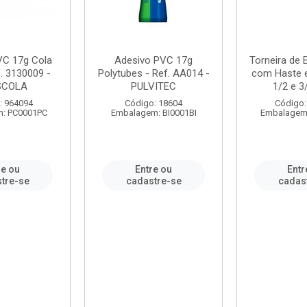
VC 17g Cola
Adesivo PVC 17g
Torneira de
. 3130009 -
Polytubes - Ref. AA014 -
com Haste 
SCOLA
PULVITEC
1/2 e 3/
: 964094
Código: 18604
Código:
: PC0001PC
Embalagem: BI0001BI
Embalagem
re ou
Entre ou
Entr
tre-se
cadastre-se
cadas