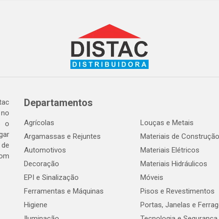
Departamentos
tac
 no
Agrícolas
Louças e Metais
o o
gar
Argamassas e Rejuntes
Materiais de Construçã
 de
Automotivos
Materiais Elétricos
com
Decoração
Materiais Hidráulicos
EPI e Sinalização
Móveis
Ferramentas e Máquinas
Pisos e Revestimentos
Higiene
Portas, Janelas e Ferra
Iluminação
Tecnologia e Segurança