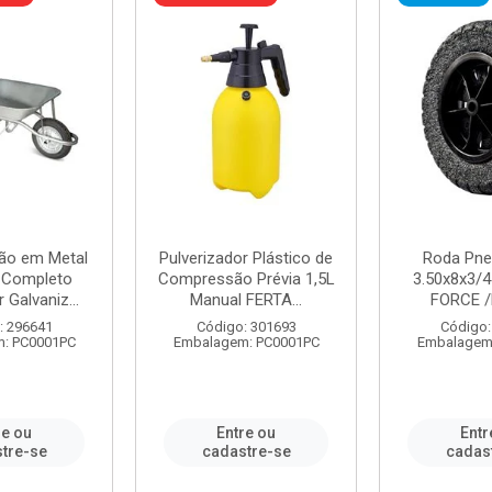
ão em Metal
Pulverizador Plástico de
Roda Pne
s Completo
Compressão Prévia 1,5L
3.50x8x3/4
 Galvaniz...
Manual FERTA...
FORCE /
: 296641
Código: 301693
Código:
: PC0001PC
Embalagem: PC0001PC
Embalagem
re ou
Entre ou
Entr
tre-se
cadastre-se
cadas