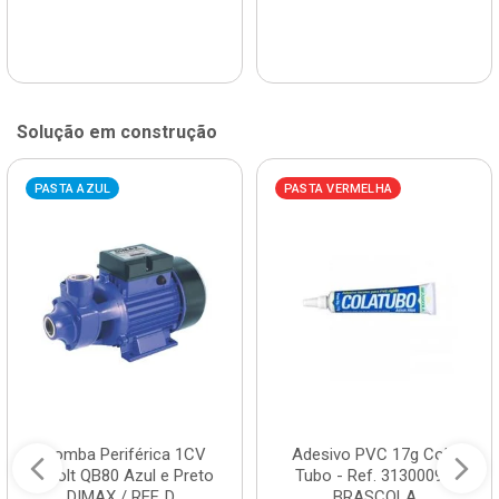
Solução em construção
PASTA AZUL
PASTA VERMELHA
Bomba Periférica 1CV
Adesivo PVC 17g Cola
Bivolt QB80 Azul e Preto
Tubo - Ref. 3130009 -
DIMAX / REF. D...
BRASCOLA