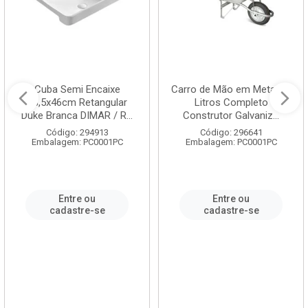
Cuba Semi Encaixe
Carro de Mão em Metal 60
58,5x46cm Retangular
Litros Completo
Duke Branca DIMAR / R...
Construtor Galvaniz...
Código: 294913
Código: 296641
Embalagem: PC0001PC
Embalagem: PC0001PC
Entre ou
Entre ou
cadastre-se
cadastre-se