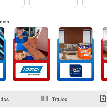
ócio
idos
Títulos