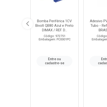
ável em PVC
Bomba Periférica 1CV
Adesivo P
ORTLEV / REF.
Bivolt QB80 Azul e Preto
Tubo - Ref
10129
DIMAX / REF. D...
BRA
: 995336
Código: 972751
Código
m: PC0001PC
Embalagem: PC0001PC
Embalagem
re ou
Entre ou
Ent
stre-se
cadastre-se
cadas