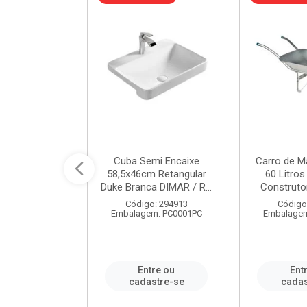
 Nivela Piso
Cuba Semi Encaixe
Carro de M
0 Peças Eco
58,5x46cm Retangular
60 Litro
TAG / REF...
Duke Branca DIMAR / R...
Construtor
: 982306
Código: 294913
Código
m: PT0050PC
Embalagem: PC0001PC
Embalagem
re ou
Entre ou
Ent
stre-se
cadastre-se
cadas