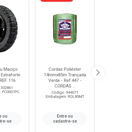
u Maciço
Cordas Poliéster
Furadeira de
 Extraforte
14mmx85m Trançada
Polegadas 
REF. 116
Verde - Ref.447 -
Velocidad
CORDAS ...
 302861
Código:
: PC0001PC
Embalagem:
Código: 944071
Embalagem: ROL85MT
e ou
Entre ou
Entr
tre-se
cadastre-se
cadast