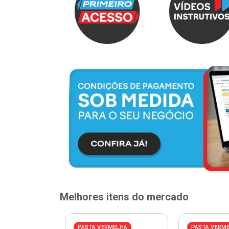
Melhores itens do mercado
ELHA
PASTA VERMELHA
PASTA VERM