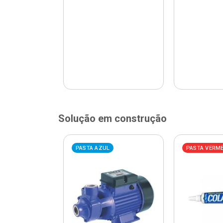
Solução em construção
ELHA
PASTA AZUL
PASTA VERM