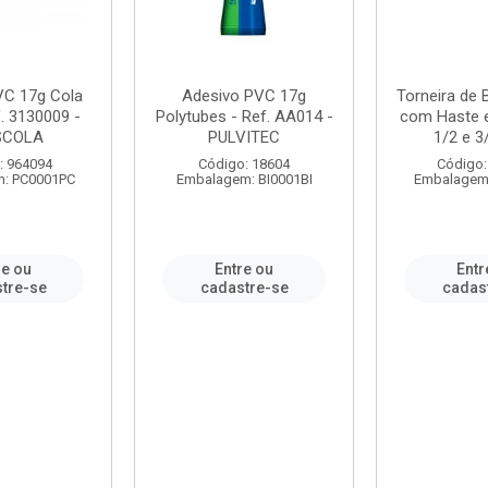
VC 17g Cola
Adesivo PVC 17g
Torneira de
. 3130009 -
Polytubes - Ref. AA014 -
com Haste 
SCOLA
PULVITEC
1/2 e 3/
: 964094
Código: 18604
Código:
: PC0001PC
Embalagem: BI0001BI
Embalagem
re ou
Entre ou
Entr
tre-se
cadastre-se
cadas