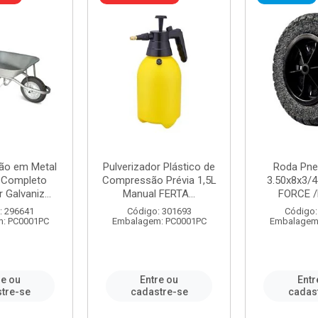
ão em Metal
Pulverizador Plástico de
Roda Pne
s Completo
Compressão Prévia 1,5L
3.50x8x3/4
 Galvaniz...
Manual FERTA...
FORCE /
: 296641
Código: 301693
Código:
: PC0001PC
Embalagem: PC0001PC
Embalagem
re ou
Entre ou
Entr
tre-se
cadastre-se
cadas