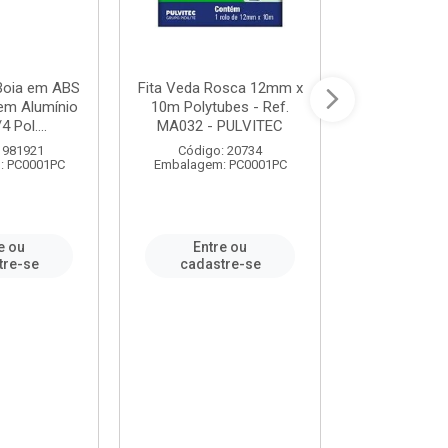
 Boia em ABS
Fita Veda Rosca 12mm x
Tê Soldável
em Alumínio
10m Polytubes - Ref.
Ref.222002
4 Pol....
MA032 - PULVITEC
 981921
Código: 20734
Código:
: PC0001PC
Embalagem: PC0001PC
Embalagem:
e ou
Entre ou
Entr
tre-se
cadastre-se
cadast