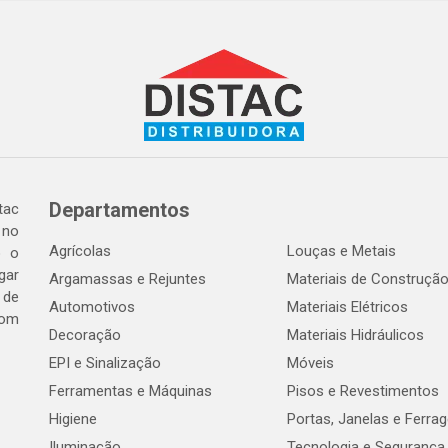
Departamentos
tac
 no
Agrícolas
Louças e Metais
o o
gar
Argamassas e Rejuntes
Materiais de Construçã
 de
Automotivos
Materiais Elétricos
com
Decoração
Materiais Hidráulicos
EPI e Sinalização
Móveis
Ferramentas e Máquinas
Pisos e Revestimentos
Higiene
Portas, Janelas e Ferra
Iluminação
Tecnologia e Segurança