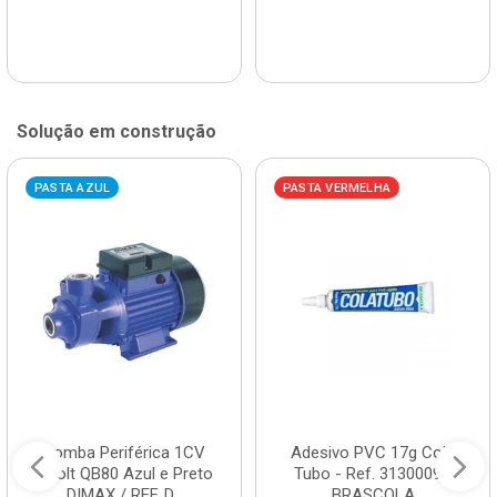
Solução em construção
PASTA AZUL
PASTA VERMELHA
Bomba Periférica 1CV
Adesivo PVC 17g Cola
Bivolt QB80 Azul e Preto
Tubo - Ref. 3130009 -
DIMAX / REF. D...
BRASCOLA