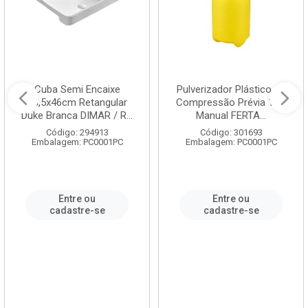
Cuba Semi Encaixe
Pulverizador Plástico de
58,5x46cm Retangular
Compressão Prévia 1,5L
Duke Branca DIMAR / R...
Manual FERTA...
Código: 294913
Código: 301693
Embalagem: PC0001PC
Embalagem: PC0001PC
Entre ou
Entre ou
cadastre-se
cadastre-se