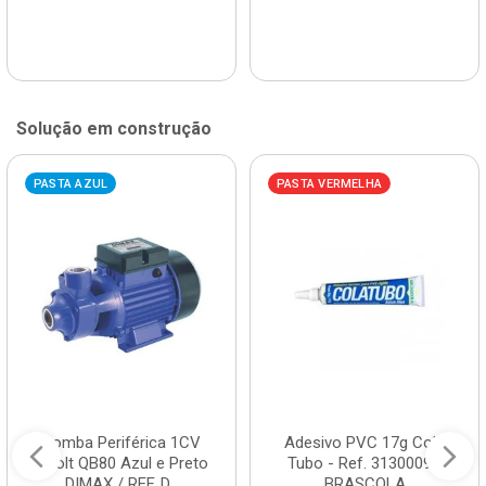
Solução em construção
PASTA AZUL
PASTA VERMELHA
Bomba Periférica 1CV
Adesivo PVC 17g Cola
Bivolt QB80 Azul e Preto
Tubo - Ref. 3130009 -
DIMAX / REF. D...
BRASCOLA