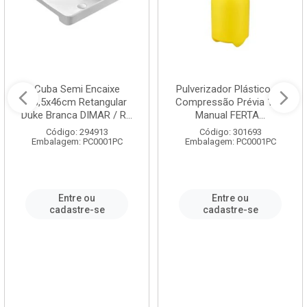
Cuba Semi Encaixe
Pulverizador Plástico de
58,5x46cm Retangular
Compressão Prévia 1,5L
Duke Branca DIMAR / R...
Manual FERTA...
Código: 294913
Código: 301693
Embalagem: PC0001PC
Embalagem: PC0001PC
Entre ou
Entre ou
cadastre-se
cadastre-se