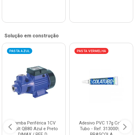
Solução em construção
PASTA AZUL
PASTA VERMELHA
Bomba Periférica 1CV
Adesivo PVC 17g Cola
Bivolt QB80 Azul e Preto
Tubo - Ref. 3130009 -
DIMAX / REF. D...
BRASCOLA