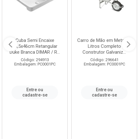
Cuba Semi Encaixe
Carro de Mão em Metal 60
58,5x46cm Retangular
Litros Completo
Duke Branca DIMAR / R...
Construtor Galvaniz...
Código: 294913
Código: 296641
Embalagem: PC0001PC
Embalagem: PC0001PC
Entre ou
Entre ou
cadastre-se
cadastre-se