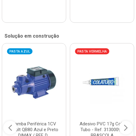
Solução em construção
PASTA AZUL
PASTA VERMELHA
Bomba Periférica 1CV
Adesivo PVC 17g Cola
Bivolt QB80 Azul e Preto
Tubo - Ref. 3130009 -
DIMAX / REF. D...
BRASCOLA