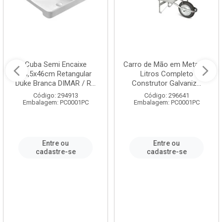
Cuba Semi Encaixe
Carro de Mão em Metal 60
58,5x46cm Retangular
Litros Completo
Duke Branca DIMAR / R...
Construtor Galvaniz...
Código: 294913
Código: 296641
Embalagem: PC0001PC
Embalagem: PC0001PC
Entre ou
Entre ou
cadastre-se
cadastre-se