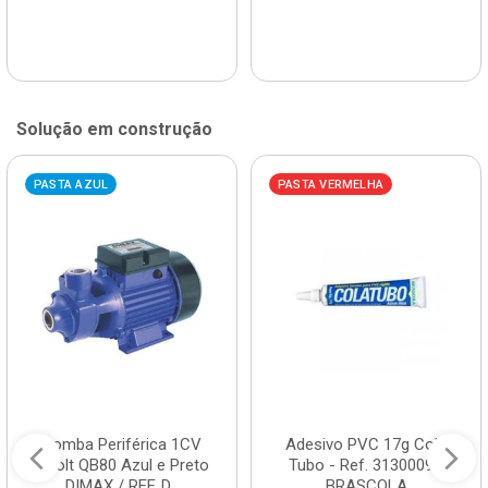
Solução em construção
PASTA AZUL
PASTA VERMELHA
Bomba Periférica 1CV
Adesivo PVC 17g Cola
Bivolt QB80 Azul e Preto
Tubo - Ref. 3130009 -
DIMAX / REF. D...
BRASCOLA