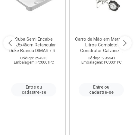
Cuba Semi Encaixe
Carro de Mão em Metal 60
58,5x46cm Retangular
Litros Completo
Duke Branca DIMAR / R...
Construtor Galvaniz...
Código: 294913
Código: 296641
Embalagem: PC0001PC
Embalagem: PC0001PC
Entre ou
Entre ou
cadastre-se
cadastre-se