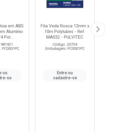
 Boia em ABS
Fita Veda Rosca 12mm x
Tê Soldável
em Alumínio
10m Polytubes - Ref.
Ref.222002
4 Pol....
MA032 - PULVITEC
 981921
Código: 20734
Código:
: PC0001PC
Embalagem: PC0001PC
Embalagem:
e ou
Entre ou
Entr
tre-se
cadastre-se
cadast