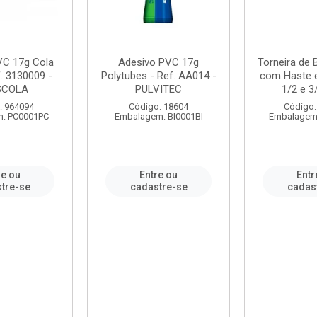
VC 17g Cola
Adesivo PVC 17g
Torneira de
. 3130009 -
Polytubes - Ref. AA014 -
com Haste 
SCOLA
PULVITEC
1/2 e 3/
: 964094
Código: 18604
Código:
: PC0001PC
Embalagem: BI0001BI
Embalagem
re ou
Entre ou
Entr
tre-se
cadastre-se
cadas