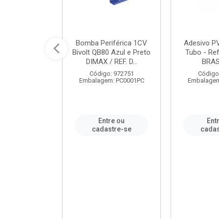
ável em PVC
Bomba Periférica 1CV
Adesivo P
ORTLEV / REF.
Bivolt QB80 Azul e Preto
Tubo - Ref
10129
DIMAX / REF. D...
BRA
: 995336
Código: 972751
Código
m: PC0001PC
Embalagem: PC0001PC
Embalagem
re ou
Entre ou
Ent
stre-se
cadastre-se
cadas