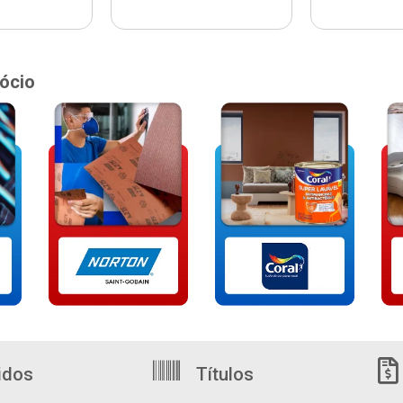
ócio
idos
Títulos