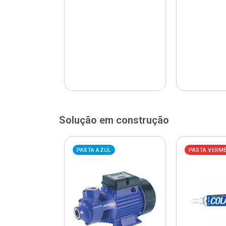
Solução em construção
ELHA
PASTA AZUL
PASTA VERM