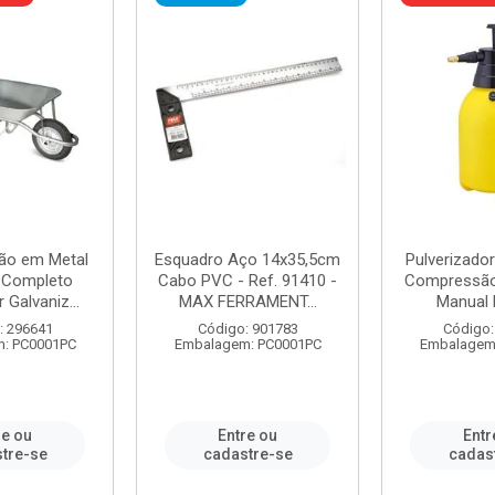
ão em Metal
Esquadro Aço 14x35,5cm
Pulverizador
s Completo
Cabo PVC - Ref. 91410 -
Compressão 
 Galvaniz...
MAX FERRAMENT...
Manual 
: 296641
Código: 901783
Código:
: PC0001PC
Embalagem: PC0001PC
Embalagem
re ou
Entre ou
Entr
tre-se
cadastre-se
cadas