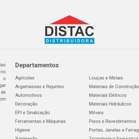
Departamentos
tac
 no
Agrícolas
Louças e Metais
o o
gar
Argamassas e Rejuntes
Materiais de Construçã
 de
Automotivos
Materiais Elétricos
com
Decoração
Materiais Hidráulicos
EPI e Sinalização
Móveis
Ferramentas e Máquinas
Pisos e Revestimentos
Higiene
Portas, Janelas e Ferra
Iluminação
Tecnologia e Segurança