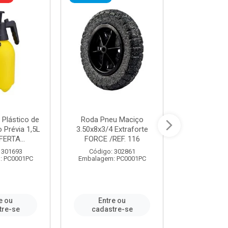
 Plástico de
Roda Pneu Maciço
Cordas P
Prévia 1,5L
3.50x8x3/4 Extraforte
14mmx85m 
FERTA...
FORCE /REF. 116
Verde - R
CORDA
 301693
Código: 302861
: PC0001PC
Embalagem: PC0001PC
Código:
Embalagem
e ou
Entre ou
Entr
tre-se
cadastre-se
cadast