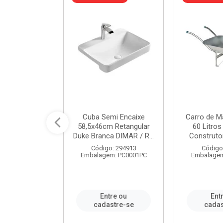
a de Aço Tipo
Cuba Semi Encaixe
Carro de M
/4 Polegada
58,5x46cm Retangular
60 Litro
- Ref.9...
Duke Branca DIMAR / R...
Construtor
o: 25600
Código: 294913
Código
m: PC0001PC
Embalagem: PC0001PC
Embalagem
re ou
Entre ou
Ent
stre-se
cadastre-se
cadas