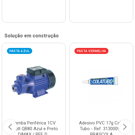
Solução em construção
PASTA AZUL
PASTA VERMELHA
Bomba Periférica 1CV
Adesivo PVC 17g Cola
Bivolt QB80 Azul e Preto
Tubo - Ref. 3130009 -
DIMAX / REF. D...
BRASCOLA