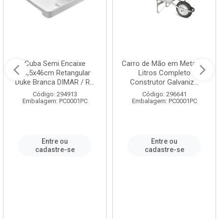
Cuba Semi Encaixe
Carro de Mão em Metal 60
58,5x46cm Retangular
Litros Completo
Duke Branca DIMAR / R...
Construtor Galvaniz...
Código: 294913
Código: 296641
Embalagem: PC0001PC
Embalagem: PC0001PC
Entre ou
Entre ou
cadastre-se
cadastre-se