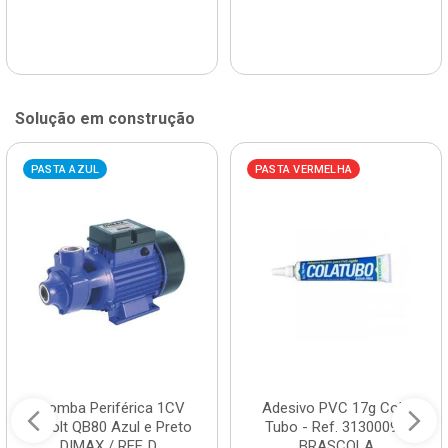
Solução em construção
PASTA AZUL
PASTA VERMELHA
Bomba Periférica 1CV
Adesivo PVC 17g Cola
Bivolt QB80 Azul e Preto
Tubo - Ref. 3130009 -
DIMAX / REF. D...
BRASCOLA