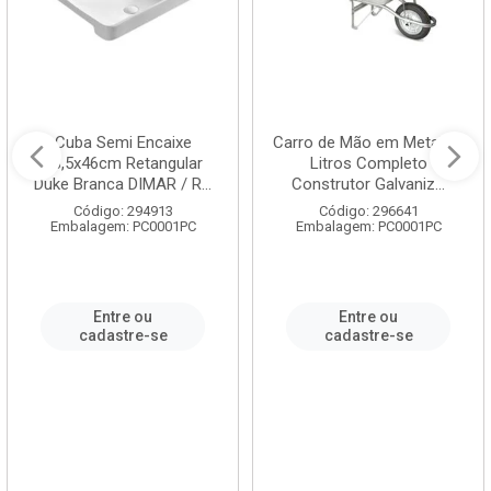
Cuba Semi Encaixe
Carro de Mão em Metal 60
58,5x46cm Retangular
Litros Completo
Duke Branca DIMAR / R...
Construtor Galvaniz...
Código: 294913
Código: 296641
Embalagem: PC0001PC
Embalagem: PC0001PC
Entre ou
Entre ou
cadastre-se
cadastre-se