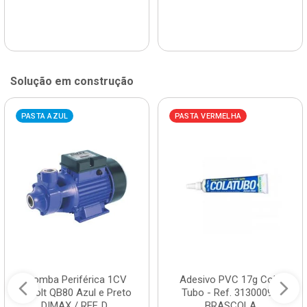
Solução em construção
PASTA AZUL
PASTA VERMELHA
Bomba Periférica 1CV
Adesivo PVC 17g Cola
Bivolt QB80 Azul e Preto
Tubo - Ref. 3130009 -
DIMAX / REF. D...
BRASCOLA