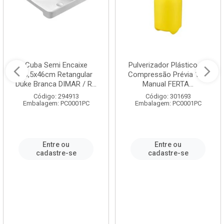
Cuba Semi Encaixe
Pulverizador Plástico de
58,5x46cm Retangular
Compressão Prévia 1,5L
Duke Branca DIMAR / R...
Manual FERTA...
Código: 294913
Código: 301693
Embalagem: PC0001PC
Embalagem: PC0001PC
Entre ou
Entre ou
cadastre-se
cadastre-se