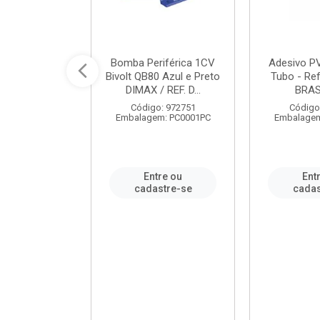
ável em PVC
Bomba Periférica 1CV
Adesivo P
ORTLEV / REF.
Bivolt QB80 Azul e Preto
Tubo - Ref
10129
DIMAX / REF. D...
BRA
: 995336
Código: 972751
Código
m: PC0001PC
Embalagem: PC0001PC
Embalagem
re ou
Entre ou
Ent
stre-se
cadastre-se
cadas