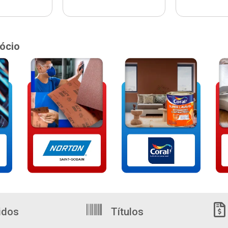
ócio
idos
Títulos