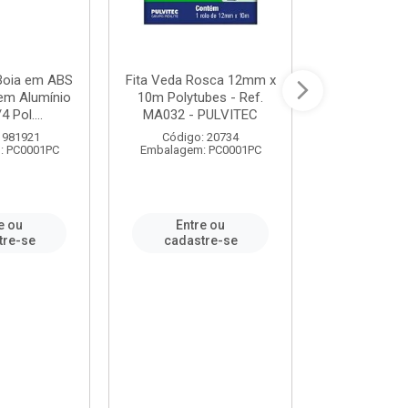
 Boia em ABS
Fita Veda Rosca 12mm x
Tê Soldável
em Alumínio
10m Polytubes - Ref.
Ref.222002
4 Pol....
MA032 - PULVITEC
 981921
Código: 20734
Código:
: PC0001PC
Embalagem: PC0001PC
Embalagem:
e ou
Entre ou
Entr
tre-se
cadastre-se
cadast