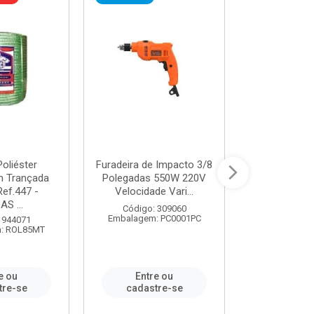
oliéster
Furadeira de Impacto 3/8
Tomada em B
 Trançada
Polegadas 550W 220V
2P+T 20A Ne
Ref.447 -
Velocidade Vari...
/ REF. 
S ...
Código: 309060
Código:
Embalagem: PC0001PC
Embalagem:
 944071
: ROL85MT
e ou
Entre ou
Entr
tre-se
cadastre-se
cadast