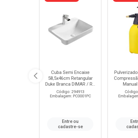
 Rede Aço
Cuba Semi Encaixe
Pulverizado
0 Zincado 12
58,5x46cm Retangular
Compressão
f.91610 - ...
Duke Branca DIMAR / R...
Manual 
o: 18790
Código: 294913
Código
m: SC0012PA
Embalagem: PC0001PC
Embalagem
re ou
Entre ou
Ent
stre-se
cadastre-se
cadas