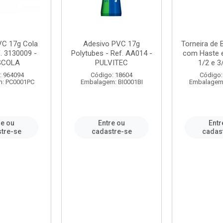
VC 17g Cola
Adesivo PVC 17g
Torneira de
. 3130009 -
Polytubes - Ref. AA014 -
com Haste 
SCOLA
PULVITEC
1/2 e 3/
: 964094
Código: 18604
Código:
: PC0001PC
Embalagem: BI0001BI
Embalagem
re ou
Entre ou
Entr
tre-se
cadastre-se
cadas