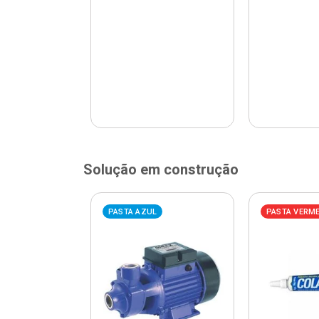
Solução em construção
ELHA
PASTA AZUL
PASTA VERM