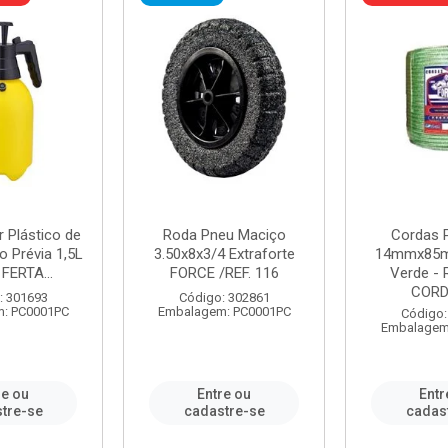
r Plástico de
Roda Pneu Maciço
Cordas P
 Prévia 1,5L
3.50x8x3/4 Extraforte
14mmx85m
FERTA...
FORCE /REF. 116
Verde - 
CORDA
: 301693
Código: 302861
: PC0001PC
Embalagem: PC0001PC
Código:
Embalagem
re ou
Entre ou
Entr
tre-se
cadastre-se
cadas