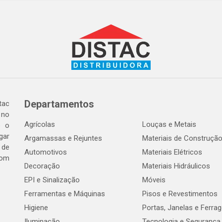
Departamentos
tac
 no
Agrícolas
Louças e Metais
o o
gar
Argamassas e Rejuntes
Materiais de Construçã
 de
Automotivos
Materiais Elétricos
com
Decoração
Materiais Hidráulicos
EPI e Sinalização
Móveis
Ferramentas e Máquinas
Pisos e Revestimentos
Higiene
Portas, Janelas e Ferra
Iluminação
Tecnologia e Segurança