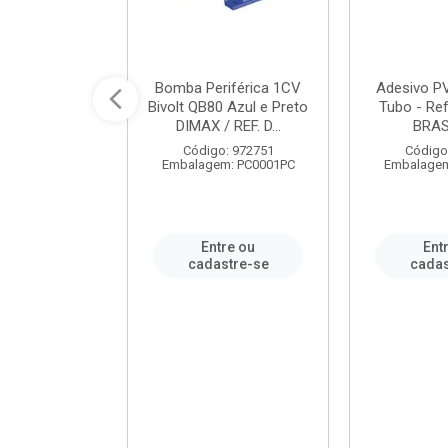
ável em PVC
Bomba Periférica 1CV
Adesivo P
ORTLEV / REF.
Bivolt QB80 Azul e Preto
Tubo - Ref
10129
DIMAX / REF. D...
BRA
: 995336
Código: 972751
Código
m: PC0001PC
Embalagem: PC0001PC
Embalagem
re ou
Entre ou
Ent
stre-se
cadastre-se
cadas