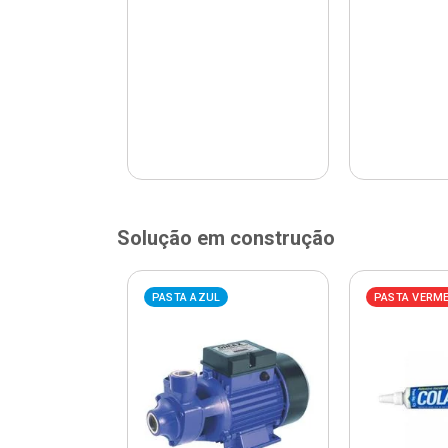
Solução em construção
ELHA
PASTA AZUL
PASTA VERM