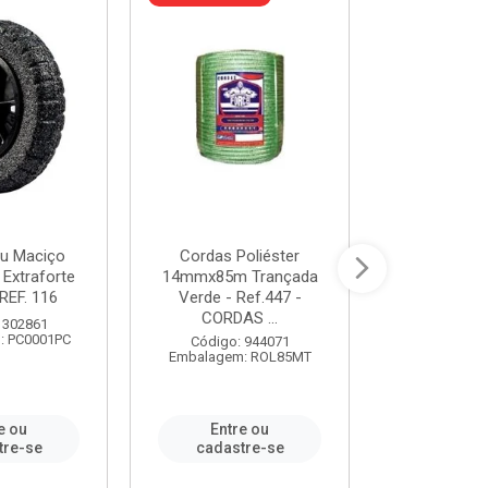
u Maciço
Cordas Poliéster
Furadeira de
 Extraforte
14mmx85m Trançada
Polegadas 
REF. 116
Verde - Ref.447 -
Velocidad
CORDAS ...
 302861
Código:
: PC0001PC
Embalagem:
Código: 944071
Embalagem: ROL85MT
e ou
Entre ou
Entr
tre-se
cadastre-se
cadast