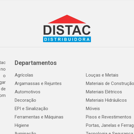
Departamentos
tac
 no
Agrícolas
Louças e Metais
o o
gar
Argamassas e Rejuntes
Materiais de Construçã
 de
Automotivos
Materiais Elétricos
com
Decoração
Materiais Hidráulicos
EPI e Sinalização
Móveis
Ferramentas e Máquinas
Pisos e Revestimentos
Higiene
Portas, Janelas e Ferra
Iluminação
Tecnologia e Segurança