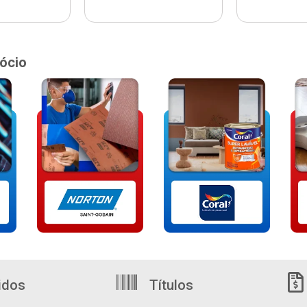
ócio
idos
Títulos