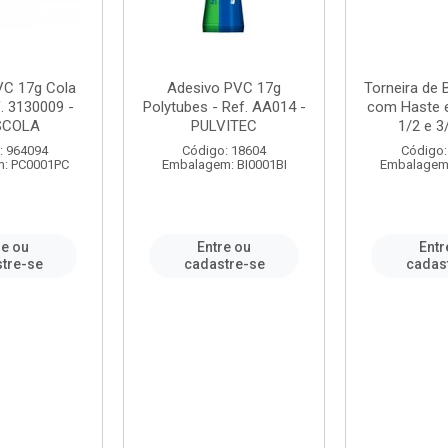
VC 17g Cola
Adesivo PVC 17g
Torneira de
. 3130009 -
Polytubes - Ref. AA014 -
com Haste 
SCOLA
PULVITEC
1/2 e 3/
: 964094
Código: 18604
Código:
: PC0001PC
Embalagem: BI0001BI
Embalagem
re ou
Entre ou
Entr
tre-se
cadastre-se
cadas