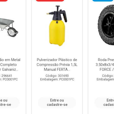
ão em Metal
Pulverizador Plástico de
Roda Pne
s Completo
Compressão Prévia 1,5L
3.50x8x3/4
 Galvaniz...
Manual FERTA...
FORCE /
: 296641
Código: 301693
Código:
: PC0001PC
Embalagem: PC0001PC
Embalagem
re ou
Entre ou
Entr
tre-se
cadastre-se
cadas