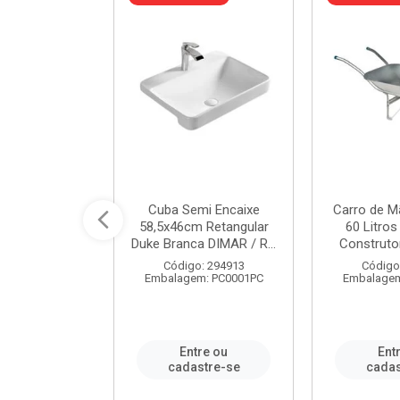
 Nivela Piso
Cuba Semi Encaixe
Carro de M
0 Peças Eco
58,5x46cm Retangular
60 Litro
TAG / REF...
Duke Branca DIMAR / R...
Construtor
: 982306
Código: 294913
Código
m: PT0050PC
Embalagem: PC0001PC
Embalagem
re ou
Entre ou
Ent
stre-se
cadastre-se
cadas