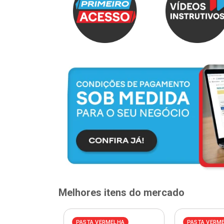
Melhores itens do mercado
ELHA
PASTA VERMELHA
PASTA VERM