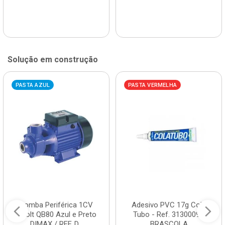
Solução em construção
PASTA AZUL
PASTA VERMELHA
Bomba Periférica 1CV
Adesivo PVC 17g Cola
Bivolt QB80 Azul e Preto
Tubo - Ref. 3130009 -
DIMAX / REF. D...
BRASCOLA