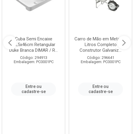
Cuba Semi Encaixe
Carro de Mão em Metal 60
58,5x46cm Retangular
Litros Completo
Duke Branca DIMAR / R...
Construtor Galvaniz...
Código: 294913
Código: 296641
Embalagem: PC0001PC
Embalagem: PC0001PC
Entre ou
Entre ou
cadastre-se
cadastre-se