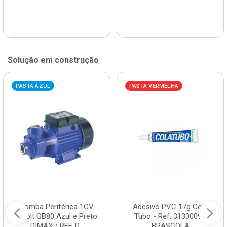
Solução em construção
PASTA AZUL
PASTA VERMELHA
Bomba Periférica 1CV
Adesivo PVC 17g Cola
Bivolt QB80 Azul e Preto
Tubo - Ref. 3130009 -
DIMAX / REF. D...
BRASCOLA