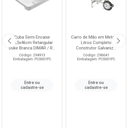
Cuba Semi Encaixe
Carro de Mão em Metal 60
58,5x46cm Retangular
Litros Completo
Duke Branca DIMAR / R...
Construtor Galvaniz...
Código: 294913
Código: 296641
Embalagem: PC0001PC
Embalagem: PC0001PC
Entre ou
Entre ou
cadastre-se
cadastre-se