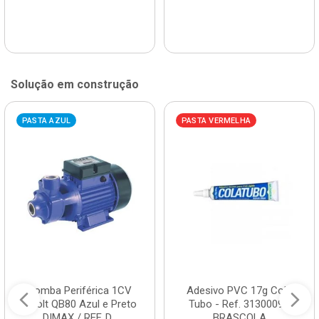
Solução em construção
PASTA AZUL
PASTA VERMELHA
Bomba Periférica 1CV
Adesivo PVC 17g Cola
Bivolt QB80 Azul e Preto
Tubo - Ref. 3130009 -
DIMAX / REF. D...
BRASCOLA