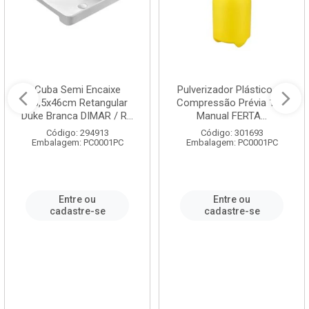
Cuba Semi Encaixe
Pulverizador Plástico de
58,5x46cm Retangular
Compressão Prévia 1,5L
Duke Branca DIMAR / R...
Manual FERTA...
Código: 294913
Código: 301693
Embalagem: PC0001PC
Embalagem: PC0001PC
Entre ou
Entre ou
cadastre-se
cadastre-se