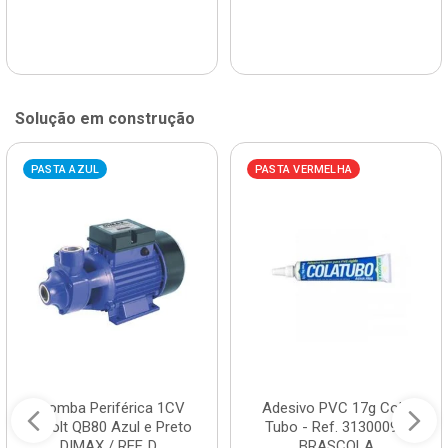
Solução em construção
PASTA AZUL
PASTA VERMELHA
Bomba Periférica 1CV
Adesivo PVC 17g Cola
Bivolt QB80 Azul e Preto
Tubo - Ref. 3130009 -
DIMAX / REF. D...
BRASCOLA